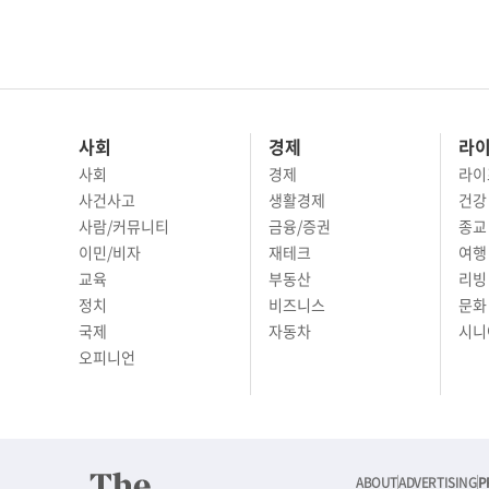
사회
경제
라
사회
경제
라이
사건사고
생활경제
건강
사람/커뮤니티
금융/증권
종교
이민/비자
재테크
여행 
교육
부동산
리빙
정치
비즈니스
문화 
국제
자동차
시니
오피니언