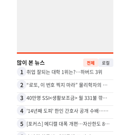
많이 본 뉴스
전체
로컬
1
11
취업 잘되는 대학 1위는?…하버드 3위
유학생
2
12
“로또, 이 번호 찍지 마라” 물리학자의 당첨금 높이는 비밀
3
13
40만명 SSI<생활보조금> 월 331불 깎이나
4
14
'14년째 도피' 한인 간호사 공개 수배…메디케어 사기 유죄
5
15
[포커스] 메디캘 대폭 개편…자산한도 84% 축소