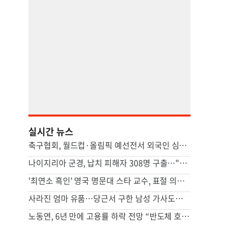
실시간 뉴스
축구협회, 월드컵·올림픽 예선전서 외국인 심판에 수차례 성접대
나이지리아 군경, 납치 피해자 308명 구출…"역대 하루 최대"
'최연소 흑인' 영국 명문대 스타 교수, 표절 의혹에 사임
사라진 엄마 유품…당근서 구한 남성 가사도우미가 범인이었다
노동연, 6년 만에 고용률 하락 전망 “반도체 호황, 고용 파급 적어”