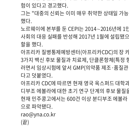
험이 있다고 경고했다.
그는 "대중의 신뢰는 이미 매우 취약한 상태일 가능
했다.
노르웨이에 본부를 둔 CEPI는 2014∼2016년에
사회의 대응 실패를 반성해 2017년 1월에 설립됐으
할을 했다.
아프리카 질병통제예방센터(아프리카CDC)의 장 카
3가지 백신 후보 물질과 치료제, 단클론항체(특정 
러면서 임상시험에 앞서 GMP(의약품 제조·품질관
다고 덧붙였다.
아프리카 CDC에 따르면 현재 영국 옥스퍼드 대학과
디부조 에볼라에 대한 초기 연구 단계의 후보 물질을
현재 민주콩고에서는 600건 이상 분디부조 에볼라 
으로 파악됐다.
rao@yna.co.kr
(끝)