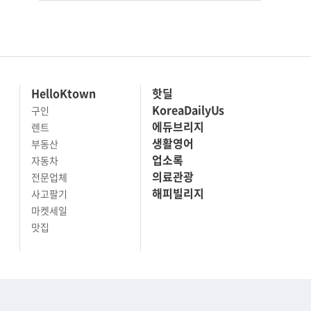
HelloKtown
핫딜
KoreaDailyUs
구인
에듀브리지
렌트
생활영어
부동산
업소록
자동차
의료관광
전문업체
해피빌리지
사고팔기
마켓세일
맛집