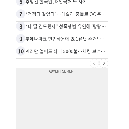
6
16
추방된 한국인, 재입국해 또 사기
7
17
“전쟁터 같았다”…테슬라 충돌로 OC 주택 4채 파손
8
18
“내 딸 건드렸지” 성폭행범 유인해 ‘탕탕’…아빠의 복수 결말
9
19
부에나파크 한인타운에 281유닛 주거단지 들어선다
10
20
계좌만 열어도 최대 5000불…체킹 보너스 무한 경쟁