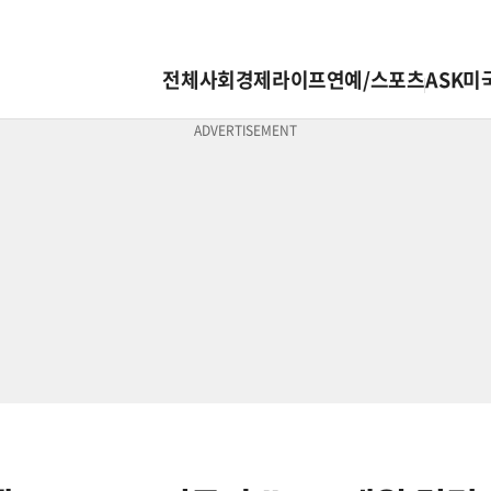
전체
사회
경제
라이프
연예/스포츠
ASK미