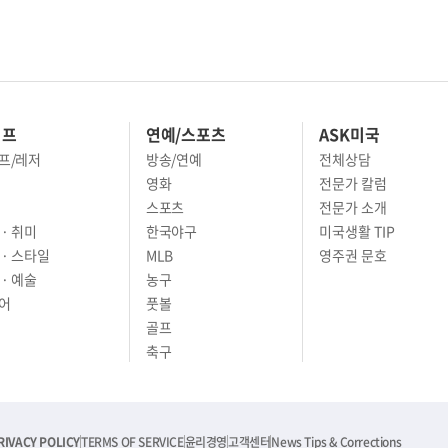
이프
연예/스포츠
ASK미국
프/레저
방송/연예
전체상담
영화
전문가 칼럼
스포츠
전문가 소개
· 취미
한국야구
미국생활 TIP
 · 스타일
MLB
영주권 문호
· 예술
농구
어
풋볼
골프
축구