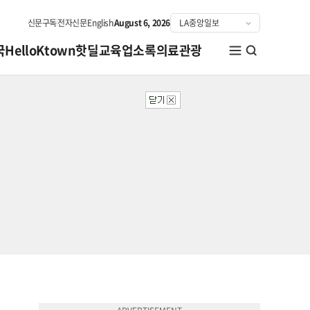
신문구독
전자신문
English
August 6, 2026
국
HelloKtown
핫딜
교육
업소록
의료관광