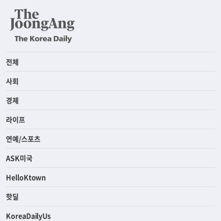
전체
사회
경제
라이프
연예/스포츠
ASK미국
HelloKtown
핫딜
KoreaDailyUs