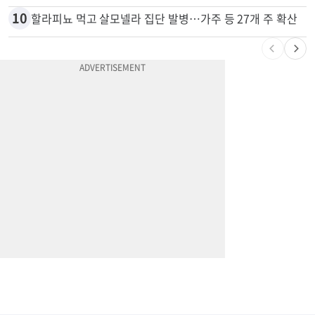
10
할라피뇨 먹고 살모넬라 집단 발병…가주 등 27개 주 확산