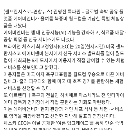
(샌프란시스코=연합뉴스) 권영전 특파원 = 글로벌 숙박 공유 플
랫폼 에어비앤비가 올여름 북중미 월드컵을 겨냥한 특별 체험상
품을 내놨다.
에어비앤비는 앱 내 인공지능(AI) 기능을 강화하고, 식료품 배달·
공항 픽업 등 신규 서비스에도 나섰다.
브라이언 체스키 최고경영자(CEO)는 20일(현지시간) 미국 샌프
란시스코 에어비앤비 본사에서 신규 서비스 발표회를 열어 월드
컵이 개최되는 6개 도시에서 이용자가 직접 참여할 수 있는 체험
서비스를 선보인다고 밝혔다.
이용자들은 미국 여자 축구대표팀을 월드컵 우승으로 이끈 애비
웜바크·줄리 파우디와 함께 미국 대 호주 경기를 관람하는 체험
서비스를 신청할 수 있다.
또 아르헨티나 축구의 전설인 하비에르 마스체라노 전 인터마이
애미 감독과 경기장에서 직접 훈련하는 기회도 마련됐다.
이는 에어비앤비가 현지 관광과 개인 셰프 식사 등 체험·서비스
로 영역을 확장하겠다고 선언한 지난해 발표의 연장선이다.
체스키 CEO는 이날 공개한 '여름 업그레이드'를 통해 단순 숙박
을 넘어 여행의 전 과정을 아우르는 신규 서비스도 내놨다.