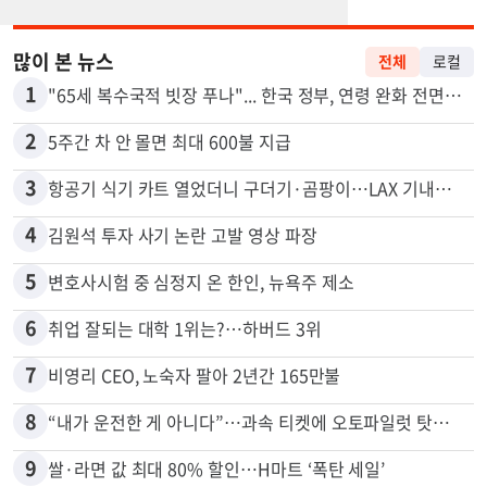
많이 본 뉴스
전체
로컬
1
"65세 복수국적 빗장 푸나"... 한국 정부, 연령 완화 전면 추진
2
5주간 차 안 몰면 최대 600불 지급
3
항공기 식기 카트 열었더니 구더기·곰팡이…LAX 기내식 업체 논란
4
김원석 투자 사기 논란 고발 영상 파장
5
변호사시험 중 심정지 온 한인, 뉴욕주 제소
6
취업 잘되는 대학 1위는?…하버드 3위
7
비영리 CEO, 노숙자 팔아 2년간 165만불
8
“내가 운전한 게 아니다”…과속 티켓에 오토파일럿 탓한 운전자
9
쌀·라면 값 최대 80% 할인…H마트 ‘폭탄 세일’