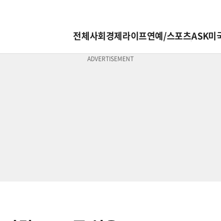
전체
사회
경제
라이프
연예/스포츠
ASK미