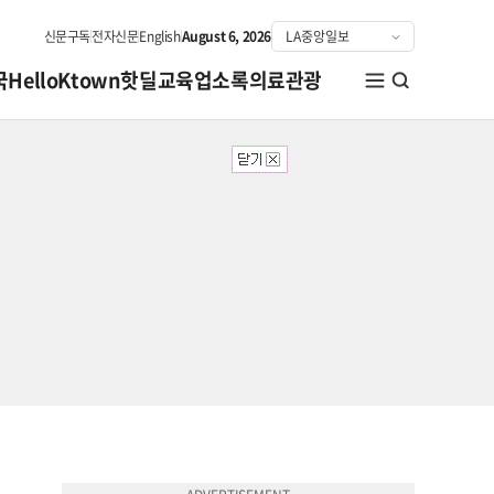
신문구독
전자신문
English
August 6, 2026
국
HelloKtown
핫딜
교육
업소록
의료관광