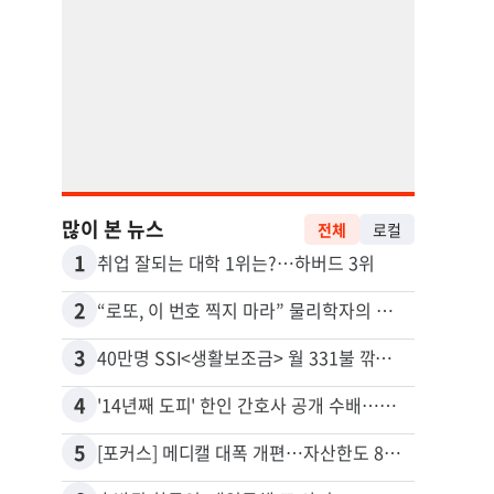
많이 본 뉴스
전체
로컬
1
11
취업 잘되는 대학 1위는?…하버드 3위
유학생
2
12
“로또, 이 번호 찍지 마라” 물리학자의 당첨금 높이는 비밀
3
13
40만명 SSI<생활보조금> 월 331불 깎이나
4
14
'14년째 도피' 한인 간호사 공개 수배…메디케어 사기 유죄
5
15
[포커스] 메디캘 대폭 개편…자산한도 84% 축소