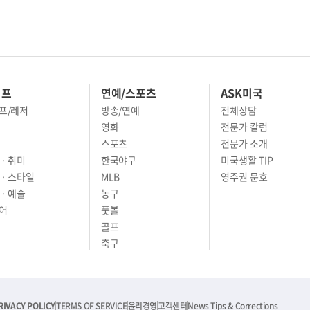
이프
연예/스포츠
ASK미국
프/레저
방송/연예
전체상담
영화
전문가 칼럼
스포츠
전문가 소개
· 취미
한국야구
미국생활 TIP
 · 스타일
MLB
영주권 문호
· 예술
농구
어
풋볼
골프
축구
RIVACY POLICY
TERMS OF SERVICE
윤리경영
고객센터
News Tips & Corrections