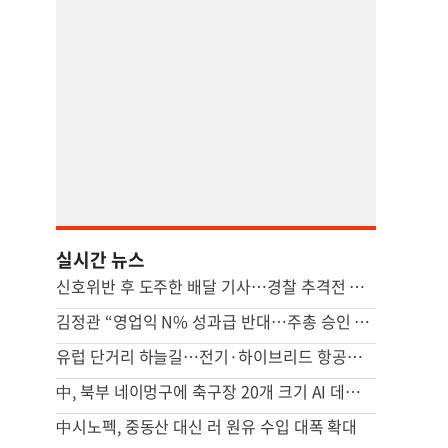
실시간 뉴스
신호위반 후 도주한 배달 기사…경찰 추격전 끝에 잡고 보니
김정관 “영업익 N% 성과급 반대…주총 승인 거치도록 상법 개정 논의”
유럽 단거리 하늘길…전기·하이브리드 항공기 시대 오나
中, 북부 네이멍구에 축구장 20개 크기 AI 데이터센터 가동
中시노펙, 중동산 대신 러 원유 수입 대폭 확대