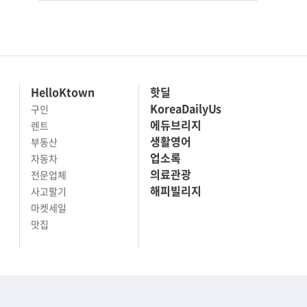
HelloKtown
핫딜
KoreaDailyUs
구인
에듀브리지
렌트
생활영어
부동산
업소록
자동차
의료관광
전문업체
해피빌리지
사고팔기
마켓세일
맛집