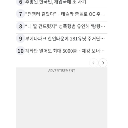
6
16
추방된 한국인, 재입국해 또 사기
7
17
“전쟁터 같았다”…테슬라 충돌로 OC 주택 4채 파손
8
18
“내 딸 건드렸지” 성폭행범 유인해 ‘탕탕’…아빠의 복수 결말
9
19
부에나파크 한인타운에 281유닛 주거단지 들어선다
10
20
계좌만 열어도 최대 5000불…체킹 보너스 무한 경쟁