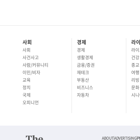
사회
경제
라
사회
경제
라이
사건사고
생활경제
건강
사람/커뮤니티
금융/증권
종교
이민/비자
재테크
여행 
교육
부동산
리빙
정치
비즈니스
문화 
국제
자동차
시니
오피니언
ABOUT
ADVERTISING
P