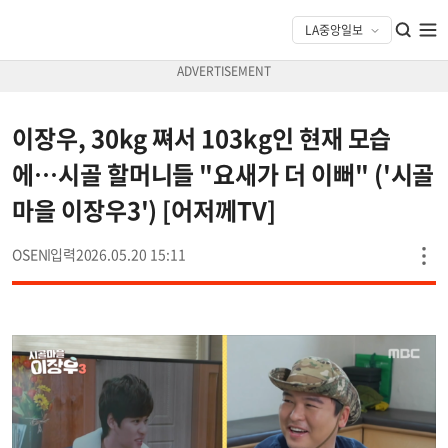
이장우, 30kg 쪄서 103kg인 현재 모습
에…시골 할머니들 "요새가 더 이뻐" ('시골
마을 이장우3') [어저께TV]
OSEN
2026.05.20 15:11