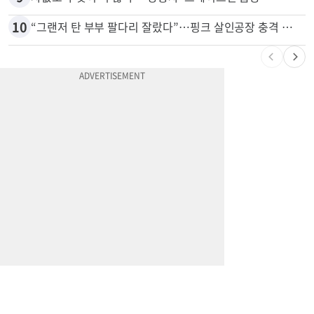
8
'14년째 도피' 한인 간호사 공개 수배…메디케어 사기 유죄
9
차값보다 빚이 더 많다…‘깡통차’ 트레이드인 급증
10
“그랜저 탄 부부 팔다리 잘랐다”…핑크 살인공장 충격 실체