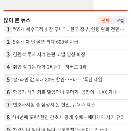
많이 본 뉴스
전체
로컬
1
"65세 복수국적 빗장 푸나"... 한국 정부, 연령 완화 전면 추진
2
5주간 차 안 몰면 최대 600불 지급
3
김원석 투자 사기 논란 고발 영상 파장
4
취업 잘되는 대학 1위는?…하버드 3위
5
쌀·라면 값 최대 80% 할인…H마트 ‘폭탄 세일’
6
항공기 식기 카트 열었더니 구더기·곰팡이…LAX 기내식 업체 논란
7
변호사시험 중 심정지 온 한인, 뉴욕주 제소