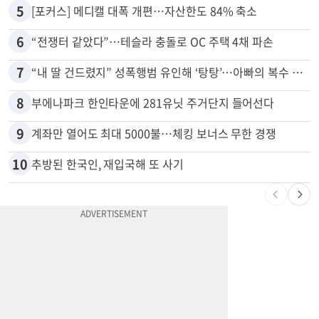
5
[포커스] 메디캘 대폭 개편…자산한도 84% 축소
6
“전쟁터 같았다”…테슬라 충돌로 OC 주택 4채 파손
7
“내 딸 건드렸지” 성폭행범 유인해 ‘탕탕’…아빠의 복수 결말
8
부에나파크 한인타운에 281유닛 주거단지 들어선다
9
계좌만 열어도 최대 5000불…체킹 보너스 무한 경쟁
10
추방된 한국인, 재입국해 또 사기