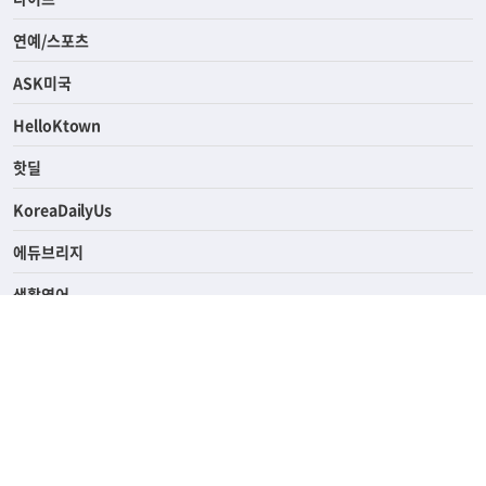
연예/스포츠
ASK미국
HelloKtown
핫딜
KoreaDailyUs
에듀브리지
생활영어
업소록
의료관광
해피빌리지
ABOUT
ADVERTISING
PRIVACY POLICY
TERMS OF SERVICE
윤리경영
고객센터
News Tips & Corrections