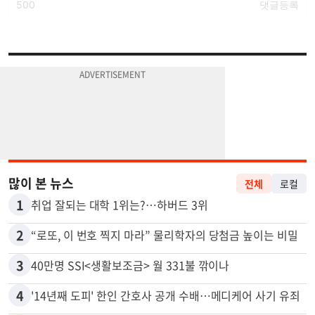
많이 본 뉴스
전체
로컬
1
취업 잘되는 대학 1위는?…하버드 3위
2
“로또, 이 번호 찍지 마라” 물리학자의 당첨금 높이는 비밀
3
40만명 SSI<생활보조금> 월 331불 깎이나
4
'14년째 도피' 한인 간호사 공개 수배…메디케어 사기 유죄