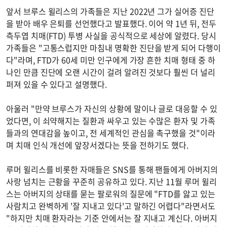
앞서 브루스 윌리스의 가족들은 지난 2022년 그가 실어증 진단
을 받아 배우 은퇴를 선언했다고 발표했다. 이어 약 1년 뒤, 전두
측두엽 치매(FTD) 투병 사실을 공식적으로 세상에 알렸다. 당시
가족들은 "고통스럽지만 마침내 명확한 진단을 받게 되어 다행이
다"라며, FTD가 60세 미만 인구에게 가장 흔한 치매 형태 중 하
나인 만큼 진단에 오랜 시간이 걸려 알려진 것보다 훨씬 더 널리
퍼져 있을 수 있다고 설명했다.
아울러 "만약 브루스가 자신의 상황에 말이나 글로 대응할 수 있
었다면, 이 쇠약해지는 질환과 싸우고 있는 수많은 환자 및 가족
들과의 연대감을 높이고, 전 세계적인 관심을 촉구했을 것"이라
며 치매 인식 개선에 앞장서겠다는 뜻을 전하기도 했다.
루머 윌리스를 비롯한 자매들은 SNS를 통해 팬들에게 아버지의
사랑 넘치는 근황을 꾸준히 공유하고 있다. 지난 11월 루머 윌리
스는 아버지의 상태를 묻는 팔로워의 질문에 "FTD를 앓고 있는
사람치고 완벽하게 '잘 지내고 있다'고 말하긴 어렵다"라면서도
"하지만 치매 환자라는 기준 안에서는 잘 지내고 계신다. 아버지