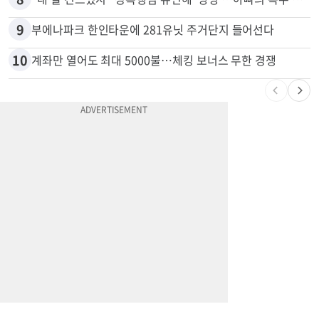
7
“전쟁터 같았다”…테슬라 충돌로 OC 주택 4채 파손
8
“내 딸 건드렸지” 성폭행범 유인해 ‘탕탕’…아빠의 복수 결말
9
부에나파크 한인타운에 281유닛 주거단지 들어선다
10
계좌만 열어도 최대 5000불…체킹 보너스 무한 경쟁