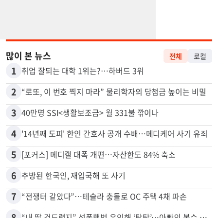
많이 본 뉴스
전체
로컬
1
취업 잘되는 대학 1위는?…하버드 3위
2
“로또, 이 번호 찍지 마라” 물리학자의 당첨금 높이는 비밀
3
40만명 SSI<생활보조금> 월 331불 깎이나
4
'14년째 도피' 한인 간호사 공개 수배…메디케어 사기 유죄
5
[포커스] 메디캘 대폭 개편…자산한도 84% 축소
6
추방된 한국인, 재입국해 또 사기