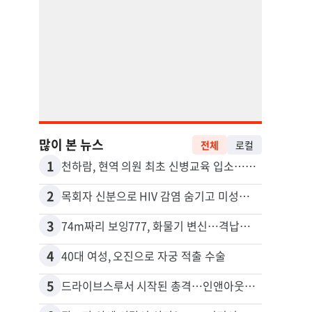
많이 본 뉴스
전체
로컬
1
11
천하람, 현역 의원 최초 신병교육 입소…논산서 2박3일 생활
2
12
목회자 신분으로 HIV 감염 숨기고 미성년자와 성관계
3
13
74m짜리 보잉777, 화물기 변신…격납고서 ‘보물’ 찾는 인천공항
포드 
4
14
40대 여성, 오진으로 자궁 적출 수술
5
15
드라이브스루서 시작된 총격…인앤아웃 참사 영상 공개