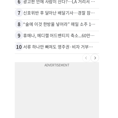
6
16
광고판 안에 사람이 산다?…LA 거리서 화제
7
17
신호위반 후 달아난 배달기사…경찰 잠복해 잡고보니 ‘반전’
8
18
“술에 이것 한방울 넣어라” 매일 소주 1병 까는 91세의 철칙
9
19
휴매나, 메디캘 어드밴티지 축소...60만명 플랜 상실 위기
10
20
서류 하나만 빠져도 영주권·비자 거부…심사관 재량권 대폭 확대
비영리