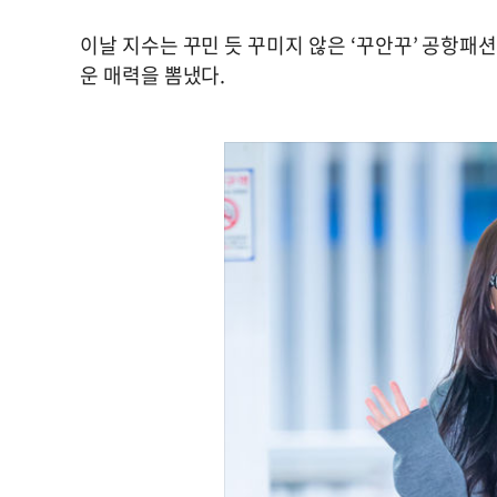
이날 지수는 꾸민 듯 꾸미지 않은 ‘꾸안꾸’ 공항
운 매력을 뽐냈다.