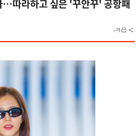
다…따라하고 싶은 '꾸안꾸' 공항패