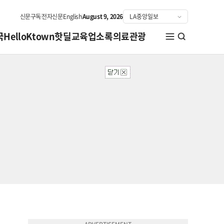
신문구독
전자신문
English
August 9, 2026
국
HelloKtown
핫딜
교육
업소록
의료관광