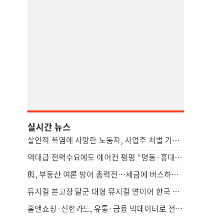
실시간 뉴스
살인적 폭염에 사망한 노동자, 사업주 처벌 기준은 ‘물·휴식’
역대급 전력수요에도 에어컨 펑펑 “명동·홍대·강남, 매장 10곳 중 6곳 개문냉방”
與, 부동산 여론 방어 총력전…세금에 버스하우스 논란까지
뮤지컬 본고장 달군 대형 뮤지컬 연이어 한국 무대로
홈앤쇼핑·신한카드, 유통·금융 빅데이터로 전통시장 활성화 모색