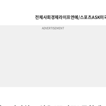
전체
사회
경제
라이프
연예/스포츠
ASK미