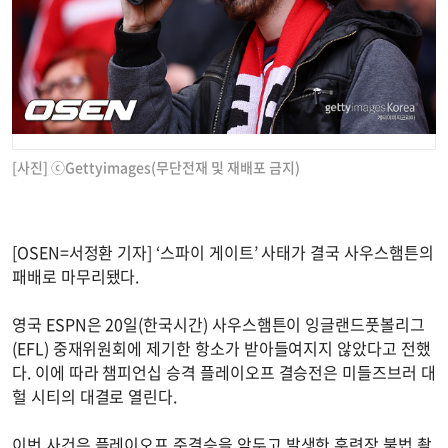
[사진] ⓒGettyimages(무단전재 및 재배포 금지)
[OSEN=서정환 기자] ‘스파이 게이트’ 사태가 결국 사우스햄튼의
패배로 마무리됐다.
영국 ESPN은 20일(한국시간) 사우스햄튼이 잉글랜드풋볼리그
(EFL) 중재위원회에 제기한 항소가 받아들여지지 않았다고 전했
다. 이에 따라 챔피언십 승격 플레이오프 결승전은 미들즈브러 대
헐 시티의 대결로 열린다.
이번 사건은 플레이오프 준결승을 앞두고 발생한 훈련장 불법 촬