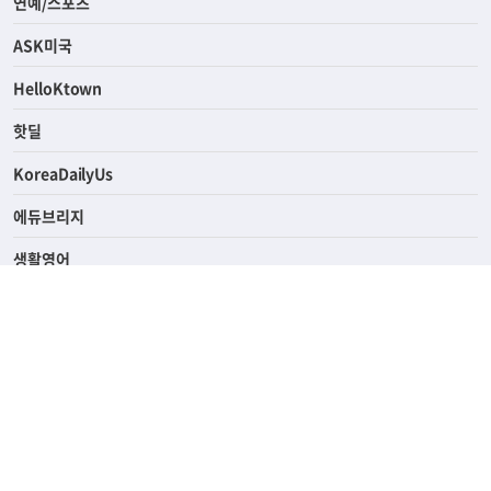
라이프
연예/스포츠
ASK미국
HelloKtown
핫딜
KoreaDailyUs
에듀브리지
생활영어
업소록
의료관광
해피빌리지
ABOUT
ADVERTISING
PRIVACY POLICY
TERMS OF SERVICE
윤리경영
고객센터