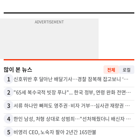
많이 본 뉴스
전체
로컬
1
신호위반 후 달아난 배달기사…경찰 잠복해 잡고보니 ‘반전’
2
"65세 복수국적 빗장 푸나"... 한국 정부, 연령 완화 전면 추진
3
서류 하나만 빠져도 영주권·비자 거부…심사관 재량권 대폭 확대
4
한인 남성, 처형 상대로 성범죄…"선처해줬더니 배신자 취급"