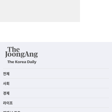
전체
사회
경제