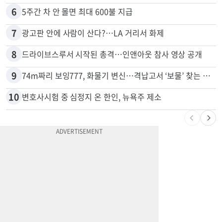
5
비영리 CEO, 노숙자 팔아 2년간 165만불
6
5주간 차 안 몰면 최대 600불 지급
7
광고판 안에 사람이 산다?…LA 거리서 화제
8
드라이브스루서 시작된 총격…인앤아웃 참사 영상 공개
9
74m짜리 보잉777, 화물기 변신…격납고서 ‘보물’ 찾는 인천공항
10
변호사시험 중 심정지 온 한인, 뉴욕주 제소