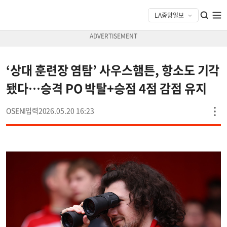
‘상대 훈련장 염탐’ 사우스햄튼, 항소도 기각
됐다…승격 PO 박탈+승점 4점 감점 유지
OSEN
2026.05.20 16:23