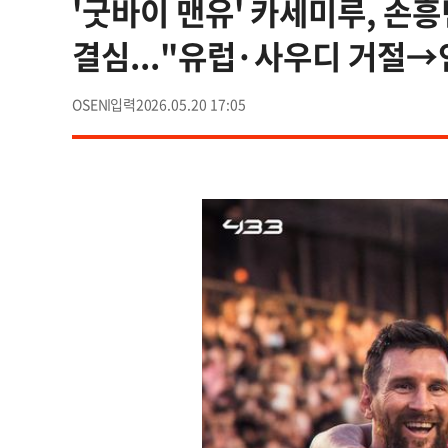
'굿바이 맨유' 카세미루, 손흥
결심..."유럽·사우디 거절→
OSEN
2026.05.20 17:05