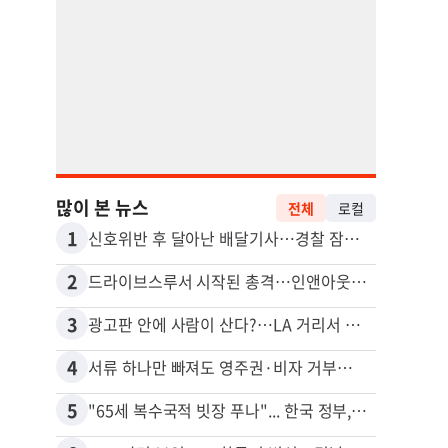
많이 본 뉴스
전체
로컬
1
11
신호위반 후 달아난 배달기사…경찰 잠복해 잡고보니 ‘반전’
2
12
드라이브스루서 시작된 총격…인앤아웃 참사 영상 공개
3
13
광고판 안에 사람이 산다?…LA 거리서 화제
5주간
4
14
서류 하나만 빠져도 영주권·비자 거부…심사관 재량권 대폭 확대
포드 
5
15
"65세 복수국적 빗장 푸나"... 한국 정부, 연령 완화 전면 추진