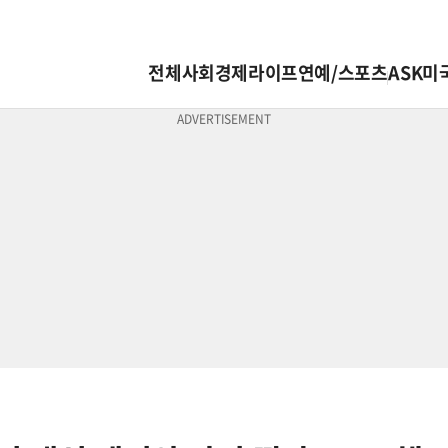
전체
사회
경제
라이프
연예/스포츠
ASK미