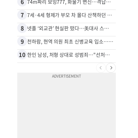
6
16
74m짜리 보잉777, 화물기 변신…격납고서 ‘보물’ 찾는 인천공항
40대
7
17
7세·4세 형제가 부모 차 몰다 산책하던 여성 들이받아
8
18
넷플 ‘외교관’ 현실판 떴다…美대사 스틸 지키는 ‘신 스틸러’
9
19
천하람, 현역 의원 최초 신병교육 입소…논산서 2박3일 생활
10
20
한인 남성, 처형 상대로 성범죄…"선처해줬더니 배신자 취급"
“50