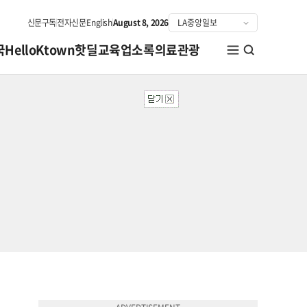
신문구독
전자신문
English
August 8, 2026
국
HelloKtown
핫딜
교육
업소록
의료관광