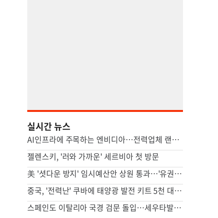
실시간 뉴스
AI인프라에 주목하는 엔비디아…전력업체 랜시엄에 4조원 투자
젤렌스키, '러와 가까운' 세르비아 첫 방문
美 '셧다운 방지' 임시예산안 상원 통과…'유권자 ID법'은 좌절
중국, '전력난' 쿠바에 태양광 발전 키트 5천 대 기증
스페인도 이탈리아 국경 검문 돌입…세우타발 갈등 고조