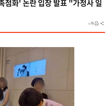
촉점화' 논란 입장 발표 "가정사 일