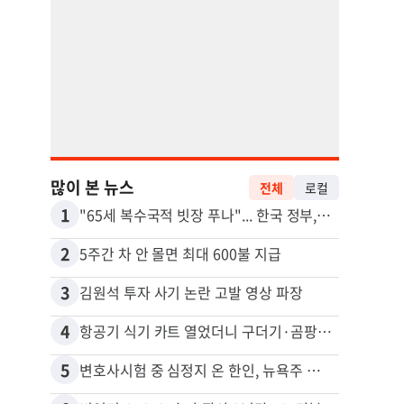
많이 본 뉴스
전체
로컬
1
11
"65세 복수국적 빗장 푸나"... 한국 정부, 연령 완화 전면 추진
2
12
5주간 차 안 몰면 최대 600불 지급
3
13
김원석 투자 사기 논란 고발 영상 파장
4
14
항공기 식기 카트 열었더니 구더기·곰팡이…LAX 기내식 업체 논란
5
15
변호사시험 중 심정지 온 한인, 뉴욕주 제소