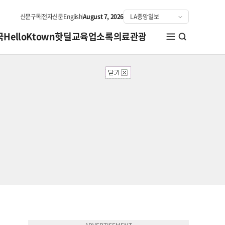
신문구독
전자신문
English
August 7, 2026
국
HelloKtown
핫딜
교육
업소록
의료관광