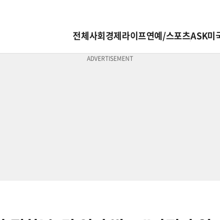
전체
사회
경제
라이프
연예/스포츠
ASK미