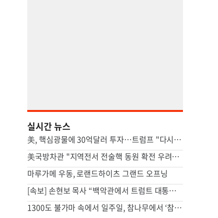
실시간 뉴스
美, 핵심광물에 30억달러 투자…트럼프 "다시는 中 의존 않도록"
美국방차관 "지역전서 전술핵 동원 확전 우려…합리적 핵옵션 필요"
마루가메 우동, 로랜드하이츠 그랜드 오프닝
[속보] 손현보 목사 “백악관에서 트럼트 대통령 접견”
1300도 불가마 속에서 일주일, 참나무에서 ‘참숯’으로[스튜디오486]