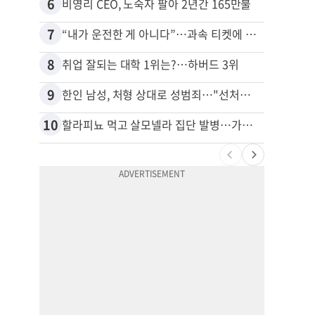
6
16
비영리 CEO, 노숙자 팔아 2년간 165만불
7
17
“내가 운전한 게 아니다”…과속 티켓에 오토파일럿 탓한 운전자
8
18
취업 잘되는 대학 1위는?…하버드 3위
9
19
한인 남성, 처형 상대로 성범죄…"선처해줬더니 배신자 취급"
10
20
할라피뇨 먹고 살모넬라 집단 발병…가주 등 27개 주 확산