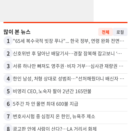
많이 본 뉴스
전체
로컬
1
"65세 복수국적 빗장 푸나"... 한국 정부, 연령 완화 전면 추진
2
신호위반 후 달아난 배달기사…경찰 잠복해 잡고보니 ‘반전’
3
서류 하나만 빠져도 영주권·비자 거부…심사관 재량권 대폭 확대
4
한인 남성, 처형 상대로 성범죄…"선처해줬더니 배신자 취급"
5
비영리 CEO, 노숙자 팔아 2년간 165만불
6
5주간 차 안 몰면 최대 600불 지급
7
변호사시험 중 심정지 온 한인, 뉴욕주 제소
8
광고판 안에 사람이 산다?…LA 거리서 화제