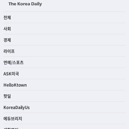
전체
사회
경제
라이프
연예/스포츠
ASK미국
HelloKtown
핫딜
KoreaDailyUs
에듀브리지