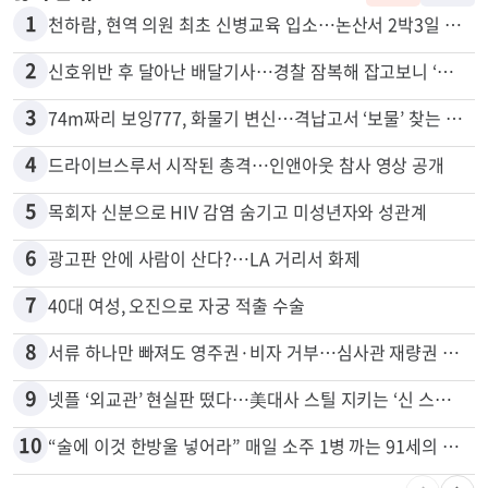
1
천하람, 현역 의원 최초 신병교육 입소…논산서 2박3일 생활
2
신호위반 후 달아난 배달기사…경찰 잠복해 잡고보니 ‘반전’
3
74m짜리 보잉777, 화물기 변신…격납고서 ‘보물’ 찾는 인천공항
4
드라이브스루서 시작된 총격…인앤아웃 참사 영상 공개
5
목회자 신분으로 HIV 감염 숨기고 미성년자와 성관계
6
광고판 안에 사람이 산다?…LA 거리서 화제
7
40대 여성, 오진으로 자궁 적출 수술
8
서류 하나만 빠져도 영주권·비자 거부…심사관 재량권 대폭 확대
9
넷플 ‘외교관’ 현실판 떴다…美대사 스틸 지키는 ‘신 스틸러’
10
“술에 이것 한방울 넣어라” 매일 소주 1병 까는 91세의 철칙