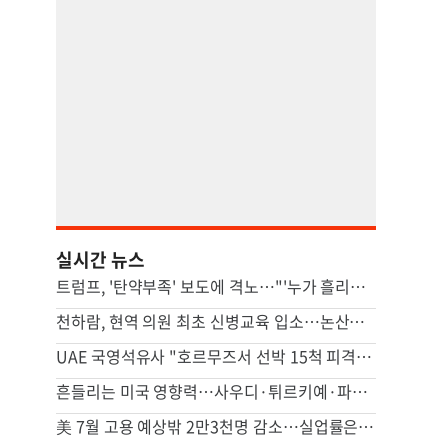
실시간 뉴스
트럼프, '탄약부족' 보도에 격노…"'누가 흘리나' 색출 지시"
천하람, 현역 의원 최초 신병교육 입소…논산서 2박3일 생활
UAE 국영석유사 "호르무즈서 선박 15척 피격…이번주에도 3척"
흔들리는 미국 영향력…사우디·튀르키예·파키스탄 안보 손잡았다(종합)
美 7월 고용 예상밖 2만3천명 감소…실업률은 4.1%로 떨어져(종합)