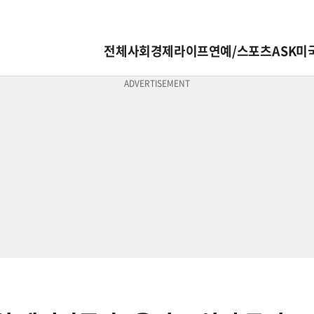
전체
사회
경제
라이프
연예/스포츠
ASK미