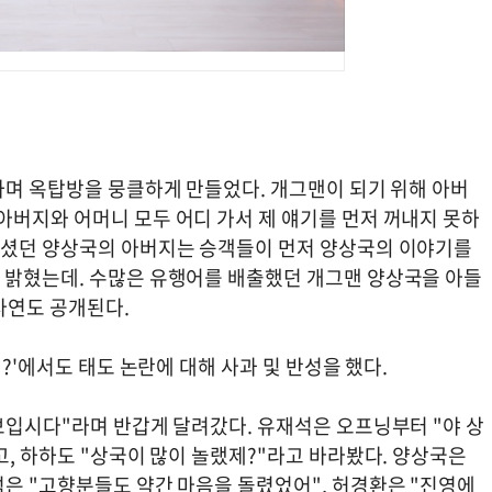
하며 옥탑방을 뭉클하게 만들었다. 개그맨이 되기 위해 아버
아버지와 어머니 모두 어디 가서 제 얘기를 먼저 꺼내지 못하
하셨던 양상국의 아버지는 승객들이 먼저 양상국의 이야기를
 밝혔는데. 수많은 유행어를 배출했던 개그맨 양상국을 아들
사연도 공개된다.
니?'에서도 태도 논란에 대해 사과 및 반성을 했다.
보입시다"라며 반갑게 달려갔다. 유재석은 오프닝부터 "야 상
고, 하하도 "상국이 많이 놀랬제?"라고 바라봤다. 양상국은
석은 "고향분들도 약간 마음을 돌렸었어", 허경환은 "진영에