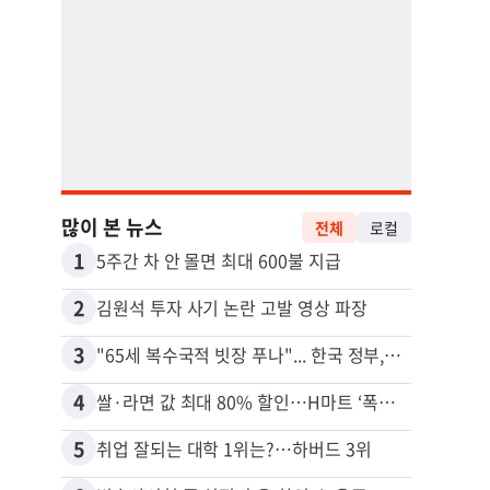
많이 본 뉴스
전체
로컬
1
11
5주간 차 안 몰면 최대 600불 지급
2
12
김원석 투자 사기 논란 고발 영상 파장
3
13
"65세 복수국적 빗장 푸나"... 한국 정부, 연령 완화 전면 추진
4
14
쌀·라면 값 최대 80% 할인…H마트 ‘폭탄 세일’
5
15
취업 잘되는 대학 1위는?…하버드 3위