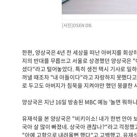
[사진]OSEN DB.
한편, 양상국은 4년 전 세상을 떠난 아버지를 회상
지의 반대를 무릅쓰고 서울로 상경했던 양상국은 "
셨다"라고 털어놓았다. 특히 생전 택시 기사로 일
꺼낼 때조차 "내 아들이다"라고 자랑하지 못했다고
로 두고도 아버지가 침묵을 지켜야만 했던 뭉클한 
양상국은 지난 16일 방송된 MBC 예능 '놀면 뭐하
유재석을 본 양상국은 "비키이소! 내가 한번 안아 
국아 살 많이 빠졌네. 상국아 괜찮나?"라고 걱정했
"아예 고향으로 내려올뻔 했다"고 고백했고, 유재