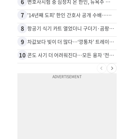
6
16
변호사시험 중 심정지 온 한인, 뉴욕주 제소
7
17
'14년째 도피' 한인 간호사 공개 수배…메디케어 사기 유죄
8
18
항공기 식기 카트 열었더니 구더기·곰팡이…LAX 기내식 업체 논란
9
19
차값보다 빚이 더 많다…‘깡통차’ 트레이드인 급증
비영리
10
20
콘도 사기 더 어려워진다…모든 융자 ‘전체 심사’