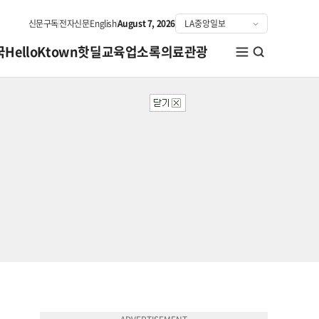
신문구독
전자신문
English
August 7, 2026
국
HelloKtown
핫딜
교육
업소록
의료관광