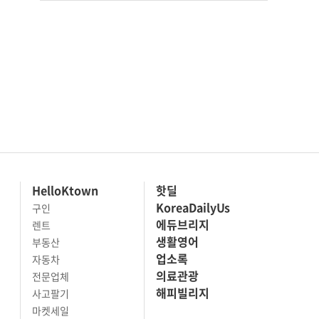
HelloKtown
핫딜
KoreaDailyUs
구인
에듀브리지
렌트
생활영어
부동산
업소록
자동차
의료관광
전문업체