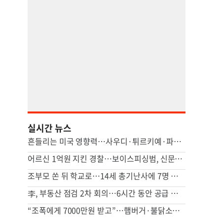
실시간 뉴스
흔들리는 미국 영향력…사우디·튀르키예·파키스탄, 공동방위조약
어르신 1억원 지킨 경찰…보이스피싱범, 신문지 가방에 속았다
조부모 쏜 뒤 학교로…14세 총기난사에 7명 참사, 태국 발칵
李, 부동산 점검 2차 회의…6시간 동안 공급 지원책 집중 논의
“조폭에게 7000만원 받고”…햄버거·불닭소스 넣어준 교도관 징역 7년