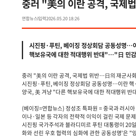
중러 "美의 이란 공격, 국제
연합뉴스
2026.05.20 18:26
시진핑·푸틴, 베이징 정상회담 공동성명…이란
핵보유국에 대한 적대행위 반대"…"日 민감
중러 "美의 이란 공격, 국제법 위반…日의 재군사화
시진핑·푸틴, 베이징 정상회담 공동성명…이란 핵·
양국, 美 겨냥 "다른 핵보유국에 대한 적대행위 반
(베이징=연합뉴스) 정성조 특파원 = 중국과 러시
이나·일본 등 각자의 전략적 이익이 걸린 국제 문
시진핑 국가주석과 블라디미르 푸틴 대통령이 20일
화와 선린 우호 협력의 심화에 관한 공동성명'은 