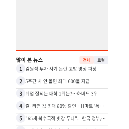
많이 본 뉴스
전체
로컬
1
11
김원석 투자 사기 논란 고발 영상 파장
2
12
5주간 차 안 몰면 최대 600불 지급
3
13
취업 잘되는 대학 1위는?…하버드 3위
4
14
쌀·라면 값 최대 80% 할인…H마트 ‘폭탄 세일’
5
15
"65세 복수국적 빗장 푸나"... 한국 정부, 연령 완화 전면 추진