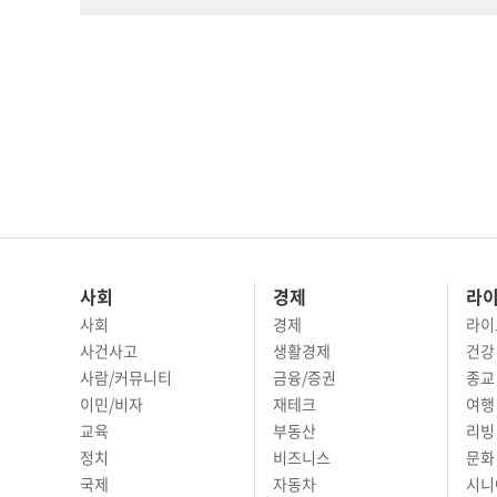
사회
경제
라
사회
경제
라이
사건사고
생활경제
건강
사람/커뮤니티
금융/증권
종교
이민/비자
재테크
여행 
교육
부동산
리빙