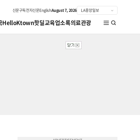
신문구독
전자신문
English
August 7, 2026
국
HelloKtown
핫딜
교육
업소록
의료관광