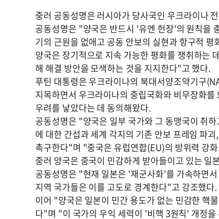
중러 공동성명은 러시아가 당사국인 우크라이나 전
공동성명은 "양국은 반드시 '유엔 헌장'의 원칙을 
기의 근원을 없애고 공동 안보의 실현과 항구적 평
양국은 장기적으로 지속 가능한 평화를 쟁취하는 데
해 해결 방안을 모색하는 것을 지지한다"고 했다.
푸틴 대통령은 우크라이나의 북대서양조약기구(NATO·
지목하면서 우크라이나의 중립국화와 비무장화를 요
우려를 낳았다는 데 동의해왔다.
공동성명은 "양국은 일부 국가와 그 동맹국이 취하고
에 대한 간섭과 세계 각지의 기존 안보 프레임 파괴,
촉구한다"며 "중국은 유럽연합(EU)의 방위력 강화
중러 양국은 중국이 민감하게 받아들이고 있는 일본
공동성명은 "현재 일본은 '재군사화'를 가속하면서
지역 국가들은 이를 고도로 경계한다"고 강조했다.
이어 "양국은 일본이 민간 용도가 없는 민감한 핵
다"며 "이 국가의 우익 세력이 '비핵 3원칙' 개정