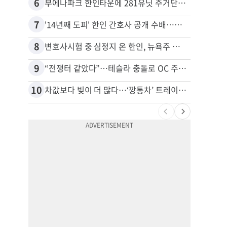
6
16
부에나파크 한인타운에 281유닛 주거단지 들어선다
7
17
'14년째 도피' 한인 간호사 공개 수배…메디케어 사기 유죄
8
18
변호사시험 중 심정지 온 한인, 뉴욕주 제소
9
19
“전쟁터 같았다”…테슬라 충돌로 OC 주택 4채 파손
10
20
차값보다 빚이 더 많다…‘깡통차’ 트레이드인 급증