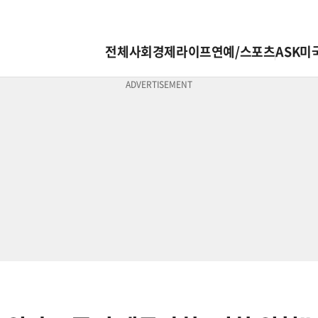
전체
사회
경제
라이프
연예/스포츠
ASK미