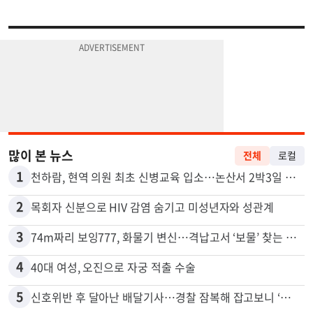
많이 본 뉴스
전체
로컬
1
천하람, 현역 의원 최초 신병교육 입소…논산서 2박3일 생활
2
목회자 신분으로 HIV 감염 숨기고 미성년자와 성관계
3
74m짜리 보잉777, 화물기 변신…격납고서 ‘보물’ 찾는 인천공항
4
40대 여성, 오진으로 자궁 적출 수술