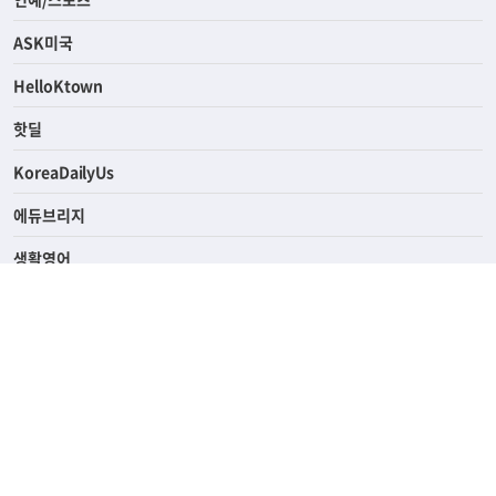
라이프
연예/스포츠
ASK미국
HelloKtown
핫딜
KoreaDailyUs
에듀브리지
생활영어
업소록
의료관광
해피빌리지
ABOUT
ADVERTISING
PRIVACY POLICY
TERMS OF SERVICE
윤리경영
고객센터