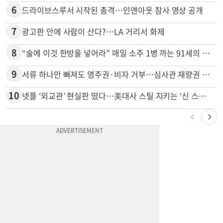
5
신호위반 후 달아난 배달기사…경찰 잠복해 잡고보니 ‘반전’
6
드라이브스루서 시작된 총격…인앤아웃 참사 영상 공개
7
광고판 안에 사람이 산다?…LA 거리서 화제
8
“술에 이것 한방울 넣어라” 매일 소주 1병 까는 91세의 철칙
9
서류 하나만 빠져도 영주권·비자 거부…심사관 재량권 대폭 확대
10
넷플 ‘외교관’ 현실판 떴다…美대사 스틸 지키는 ‘신 스틸러’