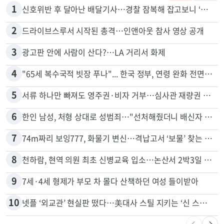
1
신호위반 후 달아난 배달기사…경찰 잠복해 잡고보니 ‘반전’
2
드라이브스루서 시작된 총격…인앤아웃 참사 영상 공개
3
광고판 안에 사람이 산다?…LA 거리서 화제
4
"65세 복수국적 빗장 푸나"... 한국 정부, 연령 완화 전면 추진
5
서류 하나만 빠져도 영주권·비자 거부…심사관 재량권 대폭 확대
6
한인 남성, 처형 상대로 성범죄…"선처해줬더니 배신자 취급"
7
74m짜리 보잉777, 화물기 변신…격납고서 ‘보물’ 찾는 인천공항
8
천하람, 현역 의원 최초 신병교육 입소…논산서 2박3일 생활
9
7세·4세 형제가 부모 차 몰다 산책하던 여성 들이받아
10
넷플 ‘외교관’ 현실판 떴다…美대사 스틸 지키는 ‘신 스틸러’