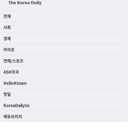
전체
사회
경제
라이프
연예/스포츠
ASK미국
HelloKtown
핫딜
KoreaDailyUs
에듀브리지
생활영어