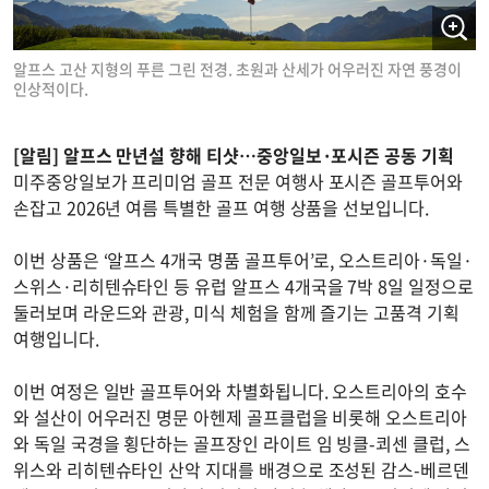
알프스 고산 지형의 푸른 그린 전경. 초원과 산세가 어우러진 자연 풍경이
인상적이다.
[알림] 알프스 만년설 향해 티샷…중앙일보·포시즌 공동 기획
미주중앙일보가 프리미엄 골프 전문 여행사 포시즌 골프투어와
손잡고 2026년 여름 특별한 골프 여행 상품을 선보입니다.
이번 상품은 ‘알프스 4개국 명품 골프투어’로, 오스트리아·독일·
스위스·리히텐슈타인 등 유럽 알프스 4개국을 7박 8일 일정으로
둘러보며 라운드와 관광, 미식 체험을 함께 즐기는 고품격 기획
여행입니다.
이번 여정은 일반 골프투어와 차별화됩니다. 오스트리아의 호수
와 설산이 어우러진 명문 아헨제 골프클럽을 비롯해 오스트리아
와 독일 국경을 횡단하는 골프장인 라이트 임 빙클-쾨센 클럽, 스
위스와 리히텐슈타인 산악 지대를 배경으로 조성된 감스-베르덴