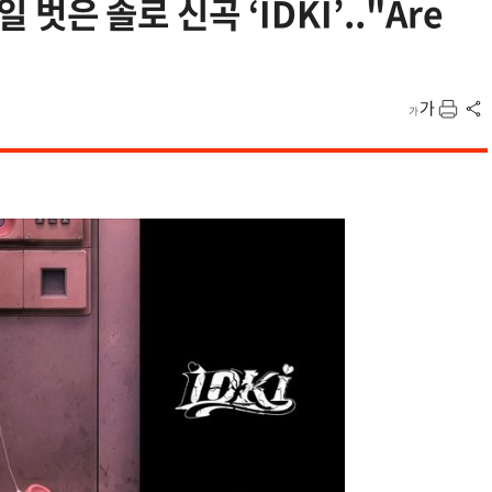
 벗은 솔로 신곡 ‘IDKI’.."Are