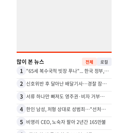
많이 본 뉴스
전체
로컬
1
11
"65세 복수국적 빗장 푸나"... 한국 정부, 연령 완화 전면 추진
김원석
2
12
신호위반 후 달아난 배달기사…경찰 잠복해 잡고보니 ‘반전’
3
13
서류 하나만 빠져도 영주권·비자 거부…심사관 재량권 대폭 확대
4
14
한인 남성, 처형 상대로 성범죄…"선처해줬더니 배신자 취급"
5
15
비영리 CEO, 노숙자 팔아 2년간 165만불