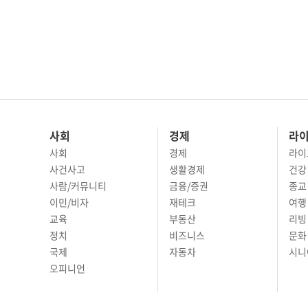
사회
경제
라
사회
경제
라이
사건사고
생활경제
건강
사람/커뮤니티
금융/증권
종교
이민/비자
재테크
여행 
교육
부동산
리빙
정치
비즈니스
문화 
국제
자동차
시니
오피니언