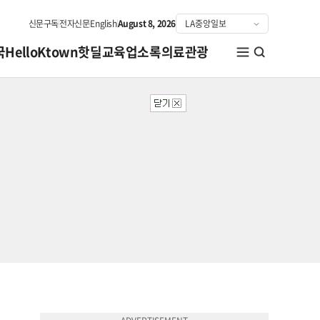
신문구독
전자신문
English
August 8, 2026
국
HelloKtown
핫딜
교육
업소록
의료관광