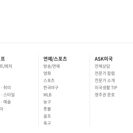
이프
연예/스포츠
ASK미국
프/레저
방송/연예
전체상담
영화
전문가 칼럼
스포츠
전문가 소개
· 취미
한국야구
미국생활 TIP
 · 스타일
MLB
영주권 문호
· 예술
농구
어
풋볼
골프