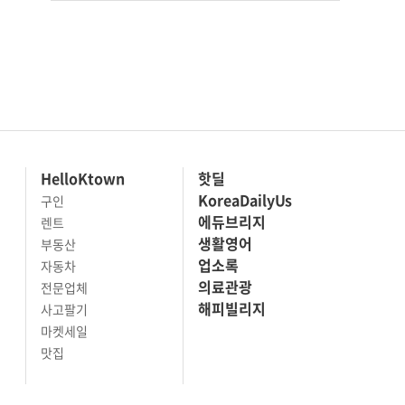
HelloKtown
핫딜
KoreaDailyUs
구인
에듀브리지
렌트
생활영어
부동산
업소록
자동차
의료관광
전문업체
해피빌리지
사고팔기
마켓세일
맛집