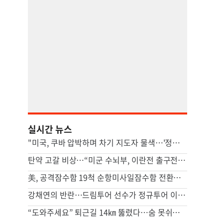
실시간 뉴스
"미국, 쿠바 압박하며 차기 지도자 물색…'정권 개조' 타진"
탄약 고갈 비상…“미군 수뇌부, 이란전 출구전략 모색중”
美, 공격잠수함 19척 순항미사일잠수함 전환…中 견제 강화
강채연의 반란…드림투어 선수가 정규투어 이틀째 선두
“도와주세요” 퇴근길 14㎞ 뚫렸다…숨 못쉬던 아기 살린 기적