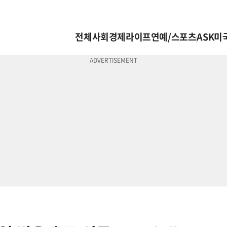
전체
사회
경제
라이프
연예/스포츠
ASK미