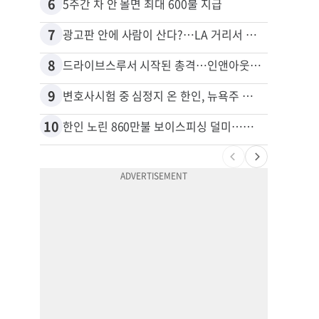
6
16
5주간 차 안 몰면 최대 600불 지급
7
17
광고판 안에 사람이 산다?…LA 거리서 화제
8
18
드라이브스루서 시작된 총격…인앤아웃 참사 영상 공개
9
19
변호사시험 중 심정지 온 한인, 뉴욕주 제소
10
20
한인 노린 860만불 보이스피싱 덜미…영사관·한국 검찰 사칭