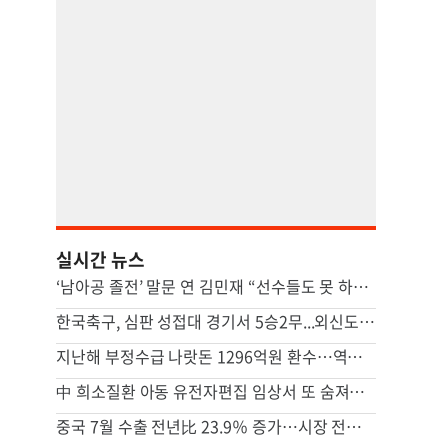
실시간 뉴스
‘남아공 졸전’ 말문 연 김민재 “선수들도 못 하기는 했다”
한국축구, 심판 성접대 경기서 5승2무...외신도 보도 ‘국제 망신’
지난해 부정수급 나랏돈 1296억원 환수…역대 최대 규모
中 희소질환 아동 유전자편집 임상서 또 숨져…안전성 논란 확산
중국 7월 수출 전년比 23.9％ 증가…시장 전망 넘어서