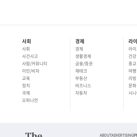
사회
경제
라
사회
경제
라이
사건사고
생활경제
건강
사람/커뮤니티
금융/증권
종교
이민/비자
재테크
여행 
교육
부동산
리빙
정치
비즈니스
문화 
국제
자동차
시니
오피니언
ABOUT
ADVERTISING
P