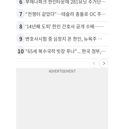
6
16
부에나파크 한인타운에 281유닛 주거단지 들어선다
7
17
“전쟁터 같았다”…테슬라 충돌로 OC 주택 4채 파손
8
18
'14년째 도피' 한인 간호사 공개 수배…메디케어 사기 유죄
9
19
변호사시험 중 심정지 온 한인, 뉴욕주 제소
10
20
"65세 복수국적 빗장 푸나"... 한국 정부, 연령 완화 전면 추진