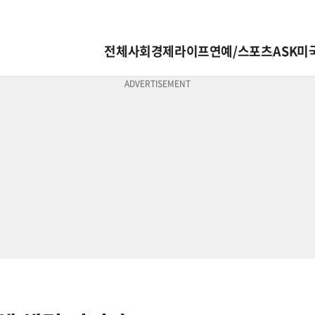
전체
사회
경제
라이프
연예/스포츠
ASK미