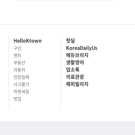
HelloKtown
핫딜
KoreaDailyUs
구인
에듀브리지
렌트
생활영어
부동산
업소록
자동차
의료관광
전문업체
해피빌리지
사고팔기
마켓세일
맛집