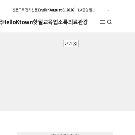
신문구독
전자신문
English
August 6, 2026
국
HelloKtown
핫딜
교육
업소록
의료관광