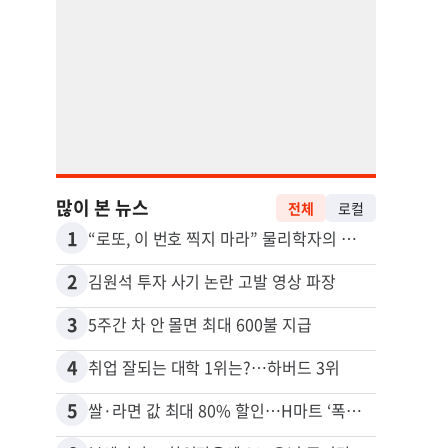
많이 본 뉴스
전체
로컬
1
11
“로또, 이 번호 찍지 마라” 물리학자의 당첨금 높이는 비밀
2
12
김원석 투자 사기 논란 고발 영상 파장
3
13
5주간 차 안 몰면 최대 600불 지급
4
14
취업 잘되는 대학 1위는?…하버드 3위
5
15
쌀·라면 값 최대 80% 할인…H마트 ‘폭탄 세일’