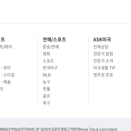
이프
연예/스포츠
ASK미국
프/레저
방송/연예
전체상담
영화
전문가 칼럼
스포츠
전문가 소개
· 취미
한국야구
미국생활 TIP
 · 스타일
MLB
영주권 문호
· 예술
농구
어
풋볼
골프
축구
RIVACY POLICY
TERMS OF SERVICE
윤리경영
고객센터
News Tips & Corrections