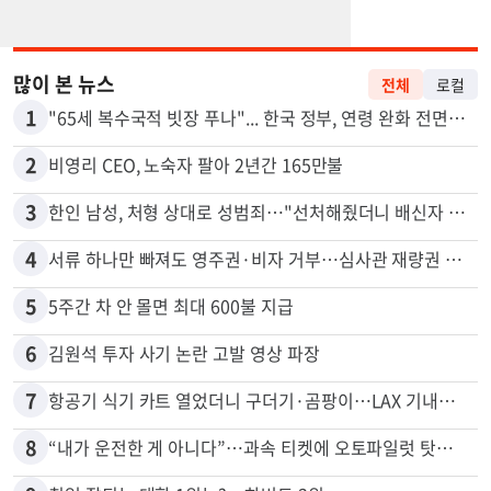
많이 본 뉴스
전체
로컬
1
"65세 복수국적 빗장 푸나"... 한국 정부, 연령 완화 전면 추진
2
비영리 CEO, 노숙자 팔아 2년간 165만불
3
한인 남성, 처형 상대로 성범죄…"선처해줬더니 배신자 취급"
4
서류 하나만 빠져도 영주권·비자 거부…심사관 재량권 대폭 확대
5
5주간 차 안 몰면 최대 600불 지급
6
김원석 투자 사기 논란 고발 영상 파장
7
항공기 식기 카트 열었더니 구더기·곰팡이…LAX 기내식 업체 논란