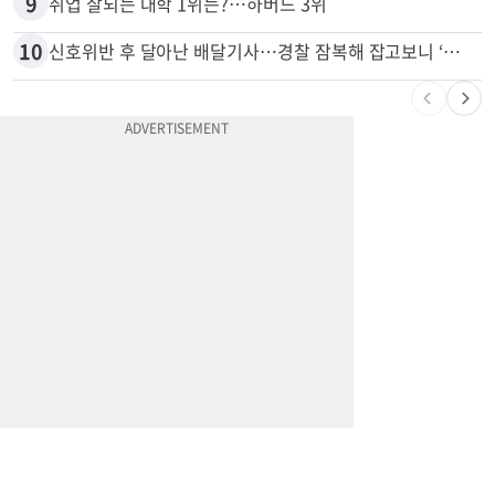
8
“내가 운전한 게 아니다”…과속 티켓에 오토파일럿 탓한 운전자
9
취업 잘되는 대학 1위는?…하버드 3위
10
신호위반 후 달아난 배달기사…경찰 잠복해 잡고보니 ‘반전’