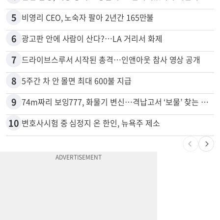
4
한인 남성, 처형 상대로 성범죄…"선처해줬더니 배신자 취급"
5
비영리 CEO, 노숙자 팔아 2년간 165만불
6
광고판 안에 사람이 산다?…LA 거리서 화제
7
드라이브스루서 시작된 총격…인앤아웃 참사 영상 공개
8
5주간 차 안 몰면 최대 600불 지급
9
74m짜리 보잉777, 화물기 변신…격납고서 ‘보물’ 찾는 인천공항
10
변호사시험 중 심정지 온 한인, 뉴욕주 제소