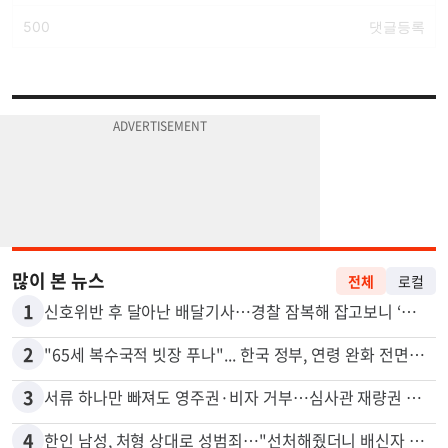
많이 본 뉴스
전체
로컬
1
신호위반 후 달아난 배달기사…경찰 잠복해 잡고보니 ‘반전’
2
"65세 복수국적 빗장 푸나"... 한국 정부, 연령 완화 전면 추진
3
서류 하나만 빠져도 영주권·비자 거부…심사관 재량권 대폭 확대