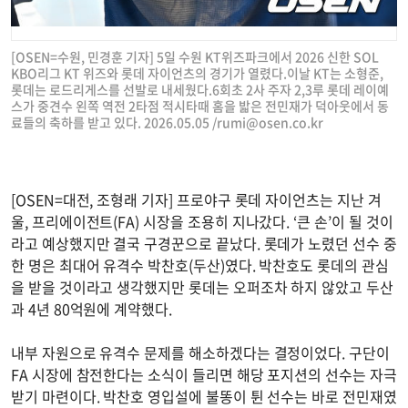
[OSEN=수원, 민경훈 기자] 5일 수원 KT위즈파크에서 2026 신한 SOL
KBO리그 KT 위즈와 롯데 자이언츠의 경기가 열렸다.이날 KT는 소형준,
롯데는 로드리게스를 선발로 내세웠다.6회초 2사 주자 2,3루 롯데 레이예
스가 중견수 왼쪽 역전 2타점 적시타때 홈을 밟은 전민재가 덕아웃에서 동
료들의 축하를 받고 있다. 2026.05.05 /
rumi@osen.co.kr
[OSEN=대전, 조형래 기자] 프로야구 롯데 자이언츠는 지난 겨
울, 프리에이전트(FA) 시장을 조용히 지나갔다. ‘큰 손’이 될 것이
라고 예상했지만 결국 구경꾼으로 끝났다. 롯데가 노렸던 선수 중
한 명은 최대어 유격수 박찬호(두산)였다. 박찬호도 롯데의 관심
을 받을 것이라고 생각했지만 롯데는 오퍼조차 하지 않았고 두산
과 4년 80억원에 계약했다.
내부 자원으로 유격수 문제를 해소하겠다는 결정이었다. 구단이
FA 시장에 참전한다는 소식이 들리면 해당 포지션의 선수는 자극
받기 마련이다. 박찬호 영입설에 불똥이 튄 선수는 바로 전민재였