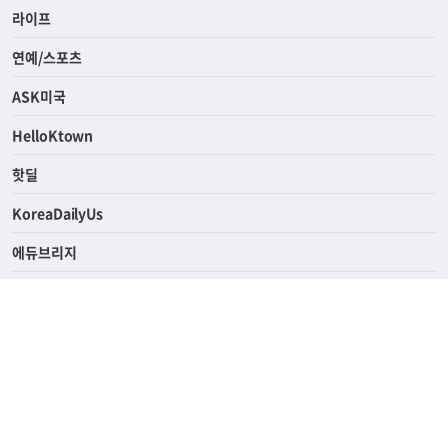
경제
라이프
연예/스포츠
ASK미국
HelloKtown
핫딜
KoreaDailyUs
에듀브리지
생활영어
업소록
의료관광