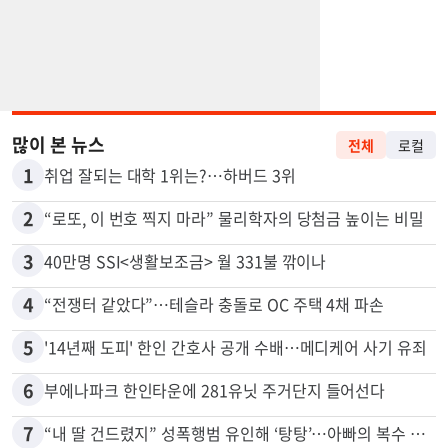
많이 본 뉴스
전체
로컬
1
취업 잘되는 대학 1위는?…하버드 3위
2
“로또, 이 번호 찍지 마라” 물리학자의 당첨금 높이는 비밀
3
40만명 SSI<생활보조금> 월 331불 깎이나
4
“전쟁터 같았다”…테슬라 충돌로 OC 주택 4채 파손
5
'14년째 도피' 한인 간호사 공개 수배…메디케어 사기 유죄
6
부에나파크 한인타운에 281유닛 주거단지 들어선다