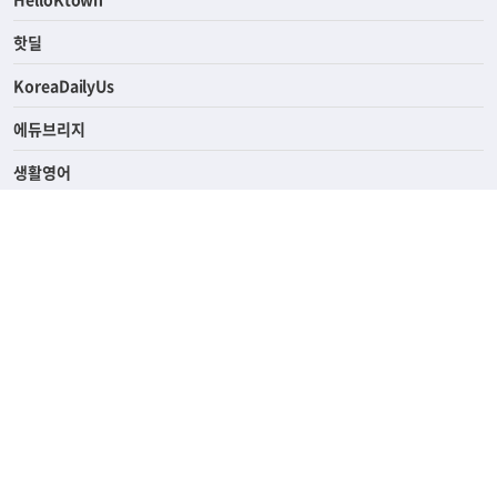
ASK미국
HelloKtown
핫딜
KoreaDailyUs
에듀브리지
생활영어
업소록
의료관광
해피빌리지
ABOUT
ADVERTISING
PRIVACY POLICY
TERMS OF SERVICE
윤리경영
고객센터
News Tips & Corrections
690 Wilshire Place Los Angeles, CA 90005
TEL. (213) 368-2500 FAX. (213) 389-6196
© Joongangilbo USA. All Rights Reserved.