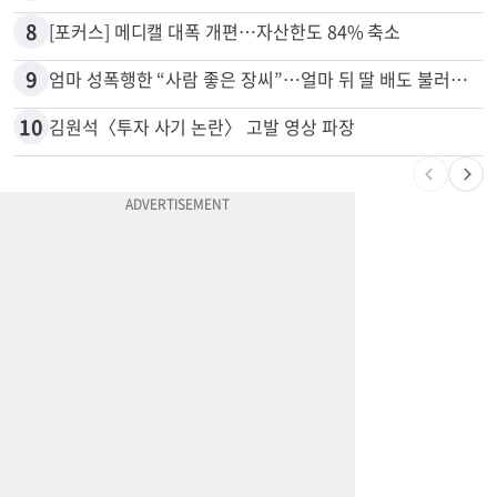
7
“내 딸 건드렸지” 성폭행범 유인해 ‘탕탕’…아빠의 복수 결말
8
[포커스] 메디캘 대폭 개편…자산한도 84% 축소
9
엄마 성폭행한 “사람 좋은 장씨”…얼마 뒤 딸 배도 불러왔다
10
김원석〈투자 사기 논란〉 고발 영상 파장