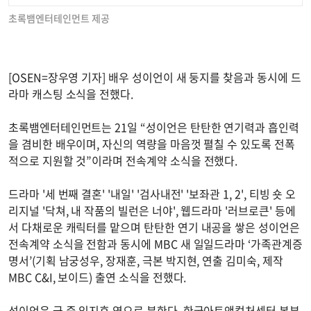
초록뱀엔터테인먼트 제공
[OSEN=장우영 기자] 배우 성이언이 새 둥지를 찾음과 동시에 드
라마 캐스팅 소식을 전했다.
초록뱀엔터테인먼트는 21일 “성이언은 탄탄한 연기력과 흡인력
을 겸비한 배우이며, 자신의 역량을 마음껏 펼칠 수 있도록 전폭
적으로 지원할 것”이라며 전속계약 소식을 전했다.
드라마 '세 번째 결혼' '내일' '검사내전' '보좌관 1, 2', 티빙 숏 오
리지널 '닥쳐, 내 작품의 빌런은 너야', 웹드라마 '러브로큰' 등에
서 다채로운 캐릭터를 맡으며 탄탄한 연기 내공을 쌓은 성이언은
전속계약 소식을 전함과 동시에 MBC 새 일일드라마 ‘가족관계증
명서’(기획 남궁성우, 장재훈, 극본 박지현, 연출 김미숙, 제작
MBC C&I, 보이드) 출연 소식을 전했다.
성이언은 극 중 임지후 역으로 분한다. 한국아트앤컬처센터 본부