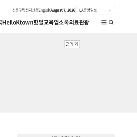
신문구독
전자신문
English
August 7, 2026
국
HelloKtown
핫딜
교육
업소록
의료관광