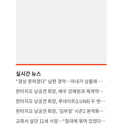
실시간 뉴스
“겸상 못하겠다” 남편 경악…아내가 남몰래 즐긴 ‘충격적 간식’ [이혼의 세계]
판타지오 남궁견 회장, 배우 강예원과 재계약…새 프로필 공개하며 활동 재개
판타지오 남궁견 회장, 루네이트(LUN8) 두 번째 유럽투어 지원…글로벌 활동 확대
판타지오 남궁견 회장, '김부장' 시즌2 본격화… "흥행 신드롬 잇는다"
교회서 살던 11세 사망…“침대에 묶여 있었다” 충격 진술