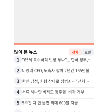
많이 본 뉴스
전체
로컬
1
11
"65세 복수국적 빗장 푸나"... 한국 정부, 연령 완화 전면 추진
2
12
비영리 CEO, 노숙자 팔아 2년간 165만불
3
13
한인 남성, 처형 상대로 성범죄…"선처해줬더니 배신자 취급"
4
14
서류 하나만 빠져도 영주권·비자 거부…심사관 재량권 대폭 확대
5
15
5주간 차 안 몰면 최대 600불 지급