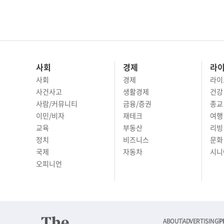
사회
경제
라
사회
경제
라이
사건사고
생활경제
건강
사람/커뮤니티
금융/증권
종교
이민/비자
재테크
여행 
교육
부동산
리빙
정치
비즈니스
문화 
국제
자동차
시니
오피니언
ABOUT
ADVERTISING
P