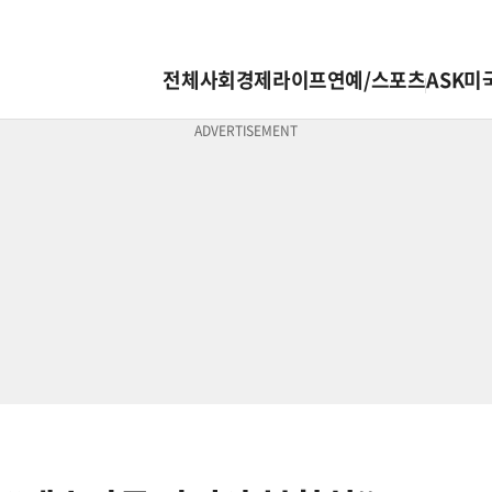
전체
사회
경제
라이프
연예/스포츠
ASK미