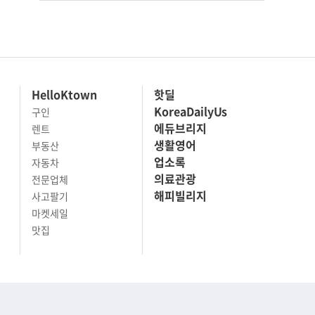
HelloKtown
핫딜
KoreaDailyUs
구인
에듀브리지
렌트
생활영어
부동산
업소록
자동차
의료관광
전문업체
해피빌리지
사고팔기
마켓세일
맛집