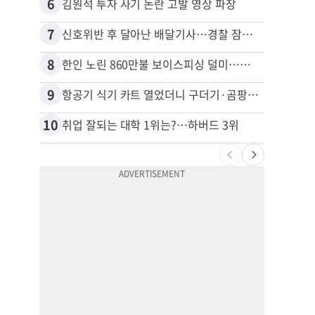
6
16
김원석 투자 사기 논란 고발 영상 파장
7
17
신호위반 후 달아난 배달기사…경찰 잠복해 잡고보니 ‘반전’
8
18
한인 노린 860만불 보이스피싱 덜미…영사관·한국 검찰 사칭
9
19
항공기 식기 카트 열었더니 구더기·곰팡이…LAX 기내식 업체 논란
10
20
취업 잘되는 대학 1위는?…하버드 3위