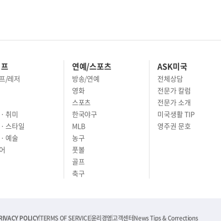
이프
연예/스포츠
ASK미국
프/레저
방송/연예
전체상담
영화
전문가 칼럼
스포츠
전문가 소개
· 취미
한국야구
미국생활 TIP
 · 스타일
MLB
영주권 문호
· 예술
농구
어
풋볼
골프
축구
RIVACY POLICY
TERMS OF SERVICE
윤리경영
고객센터
News Tips & Corrections