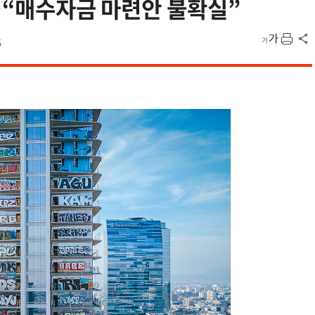
나…“매수자금 마련안 불확실”
6