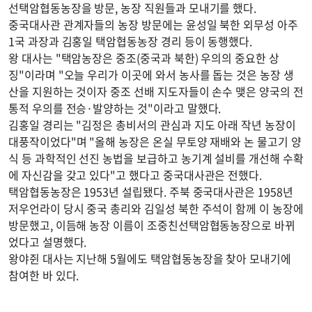
선택암협동농장을 방문, 농장 직원들과 모내기를 했다.
중국대사관 관계자들의 농장 방문에는 윤성일 북한 외무성 아주
1국 과장과 김홍일 택암협동농장 경리 등이 동행했다.
왕 대사는 "택암농장은 중조(중국과 북한) 우의의 중요한 상
징"이라며 "오늘 우리가 이곳에 와서 농사를 돕는 것은 농장 생
산을 지원하는 것이자 중조 선배 지도자들이 손수 맺은 양국의 전
통적 우의를 전승·발양하는 것"이라고 말했다.
김홍일 경리는 "김정은 총비서의 관심과 지도 아래 작년 농장이
대풍작이었다"며 "올해 농장은 온실 무토양 재배와 논 물고기 양
식 등 과학적인 선진 농법을 보급하고 농기계 설비를 개선해 수확
에 자신감을 갖고 있다"고 했다고 중국대사관은 전했다.
택암협동농장은 1953년 설립됐다. 주북 중국대사관은 1958년
저우언라이 당시 중국 총리와 김일성 북한 주석이 함께 이 농장에
방문했고, 이듬해 농장 이름이 조중친선택암협동농장으로 바뀌
었다고 설명했다.
왕야쥔 대사는 지난해 5월에도 택암협동농장을 찾아 모내기에
참여한 바 있다.