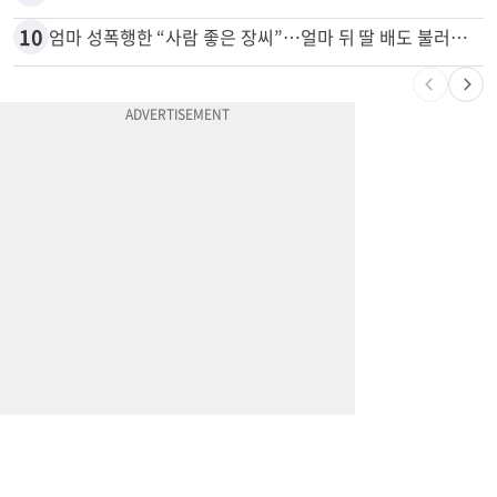
10
엄마 성폭행한 “사람 좋은 장씨”…얼마 뒤 딸 배도 불러왔다