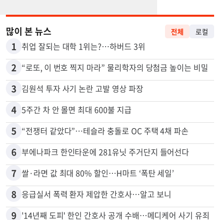
많이 본 뉴스
전체
로컬
1
취업 잘되는 대학 1위는?…하버드 3위
2
“로또, 이 번호 찍지 마라” 물리학자의 당첨금 높이는 비밀
3
김원석 투자 사기 논란 고발 영상 파장
4
5주간 차 안 몰면 최대 600불 지급
5
“전쟁터 같았다”…테슬라 충돌로 OC 주택 4채 파손
6
부에나파크 한인타운에 281유닛 주거단지 들어선다
7
쌀·라면 값 최대 80% 할인…H마트 ‘폭탄 세일’
8
응급실서 폭력 환자 제압한 간호사…알고 보니
9
'14년째 도피' 한인 간호사 공개 수배…메디케어 사기 유죄