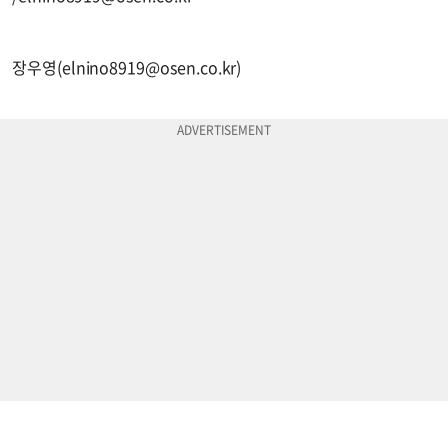
장우영(
elnino8919@osen.co.kr
)