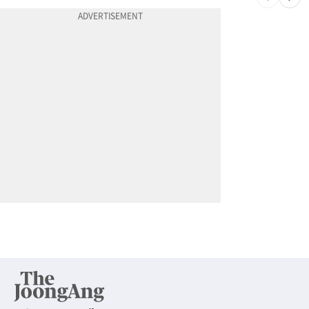
10
우크라, 러시아판 아마존 공습…고려인 CEO 8조 날렸다