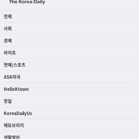
전체
사회
경제
라이프
연예/스포츠
ASK미국
HelloKtown
핫딜
KoreaDailyUs