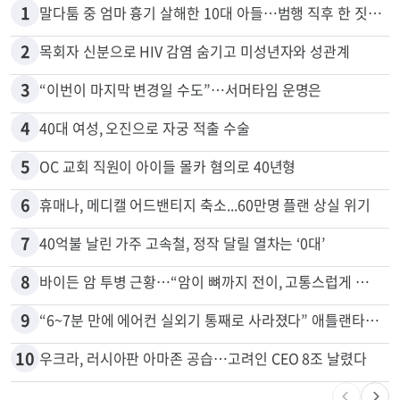
많이 본 뉴스
전체
로컬
1
말다툼 중 엄마 흉기 살해한 10대 아들…범행 직후 한 짓 충격
2
목회자 신분으로 HIV 감염 숨기고 미성년자와 성관계
3
“이번이 마지막 변경일 수도”…서머타임 운명은
4
40대 여성, 오진으로 자궁 적출 수술
5
OC 교회 직원이 아이들 몰카 혐의로 40년형
6
휴매나, 메디캘 어드밴티지 축소...60만명 플랜 상실 위기
7
40억불 날린 가주 고속철, 정작 달릴 열차는 ‘0대’
8
바이든 암 투병 근황…“암이 뼈까지 전이, 고통스럽게 투병 중”
9
“6~7분 만에 에어컨 실외기 통째로 사라졌다” 애틀랜타서 실외기 도난 급증