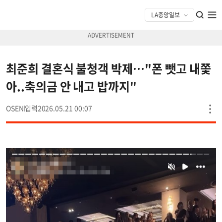
최준희 결혼식 불청객 박제…"폰 뺏고 내쫓
아..축의금 안 내고 밥까지"
OSEN
2026.05.21 00:07