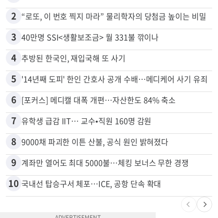
2
“로또, 이 번호 찍지 마라” 물리학자의 당첨금 높이는 비밀
3
40만명 SSI<생활보조금> 월 331불 깎이나
4
추방된 한국인, 재입국해 또 사기
5
'14년째 도피' 한인 간호사 공개 수배…메디케어 사기 유죄
6
[포커스] 메디캘 대폭 개편…자산한도 84% 축소
7
유학생 급감 IIT… 교수•직원 160명 감원
8
9000채 파괴한 이튼 산불, 공식 원인 밝혀졌다
9
계좌만 열어도 최대 5000불…체킹 보너스 무한 경쟁
10
국내선 탑승구서 체포…ICE, 공항 단속 확대