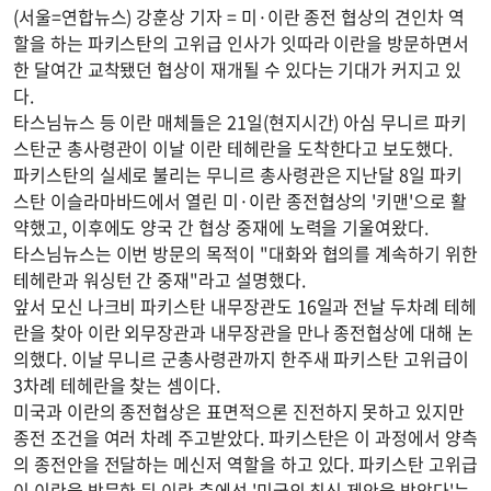
(서울=연합뉴스) 강훈상 기자 = 미·이란 종전 협상의 견인차 역
할을 하는 파키스탄의 고위급 인사가 잇따라 이란을 방문하면서
한 달여간 교착됐던 협상이 재개될 수 있다는 기대가 커지고 있
다.
타스님뉴스 등 이란 매체들은 21일(현지시간) 아심 무니르 파키
스탄군 총사령관이 이날 이란 테헤란을 도착한다고 보도했다.
파키스탄의 실세로 불리는 무니르 총사령관은 지난달 8일 파키
스탄 이슬라마바드에서 열린 미·이란 종전협상의 '키맨'으로 활
약했고, 이후에도 양국 간 협상 중재에 노력을 기울여왔다.
타스님뉴스는 이번 방문의 목적이 "대화와 협의를 계속하기 위한
테헤란과 워싱턴 간 중재"라고 설명했다.
앞서 모신 나크비 파키스탄 내무장관도 16일과 전날 두차례 테헤
란을 찾아 이란 외무장관과 내무장관을 만나 종전협상에 대해 논
의했다. 이날 무니르 군총사령관까지 한주새 파키스탄 고위급이
3차례 테헤란을 찾는 셈이다.
미국과 이란의 종전협상은 표면적으론 진전하지 못하고 있지만
종전 조건을 여러 차례 주고받았다. 파키스탄은 이 과정에서 양측
의 종전안을 전달하는 메신저 역할을 하고 있다. 파키스탄 고위급
이 이란을 방문한 뒤 이란 측에선 '미국의 최신 제안을 받았다'는