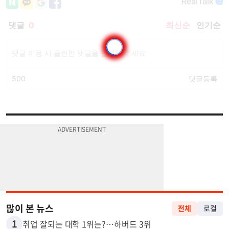
많이 본 뉴스
전체
로컬
1
취업 잘되는 대학 1위는?…하버드 3위