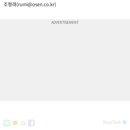
조형래(
rumi@osen.co.kr
)