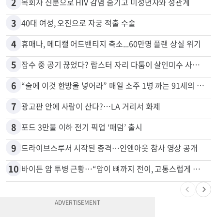
2
목회자 신분으로 HIV 감염 숨기고 미성년자와 성관계
3
40대 여성, 오진으로 자궁 적출 수술
4
휴매나, 메디캘 어드밴티지 축소...60만명 플랜 상실 위기
5
잠수 중 공기 끊었다? 랍스터 자리 다툼이 살인미수 사건으로
6
“술에 이것 한방울 넣어라” 매일 소주 1병 까는 91세의 철칙
7
광고판 안에 사람이 산다?…LA 거리서 화제
8
포드 3만불 이하 전기 픽업 ‘패덤’ 출시
9
드라이브스루서 시작된 총격…인앤아웃 참사 영상 공개
10
바이든 암 투병 근황…“암이 뼈까지 전이, 고통스럽게 투병 중”