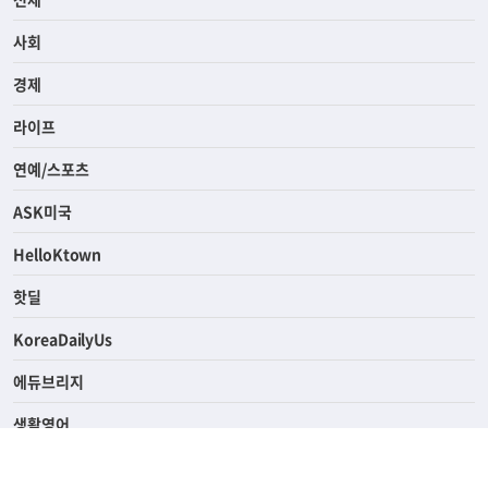
사회
경제
라이프
연예/스포츠
ASK미국
HelloKtown
핫딜
KoreaDailyUs
에듀브리지
생활영어
업소록