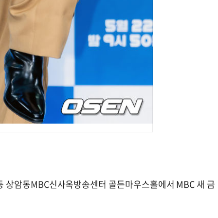
상암동 상암동MBC신사옥방송센터 골든마우스홀에서 MBC 새 금