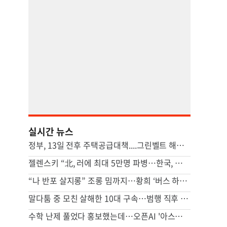
실시간 뉴스
정부, 13일 전후 주택공급대책....그린벨트 해제 등 ‘영끌 대책’ 거론
젤렌스키 “北, 러에 최대 5만명 파병…한국, 방공망 지원해달라”
“나 반포 살지롱” 조롱 밈까지…황희 ‘버스 하우스’ 제안 후폭풍
말다툼 중 모친 살해한 10대 구속…범행 직후 반려견도 죽여
수학 난제 풀었다 홍보했는데…오픈AI '아스트라' 개발 보류 발표, 왜[팩플]