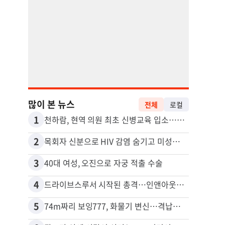
많이 본 뉴스
전체
로컬
1
11
천하람, 현역 의원 최초 신병교육 입소…논산서 2박3일 생활
포드 
2
12
목회자 신분으로 HIV 감염 숨기고 미성년자와 성관계
3
13
40대 여성, 오진으로 자궁 적출 수술
4
14
드라이브스루서 시작된 총격…인앤아웃 참사 영상 공개
5
15
74m짜리 보잉777, 화물기 변신…격납고서 ‘보물’ 찾는 인천공항