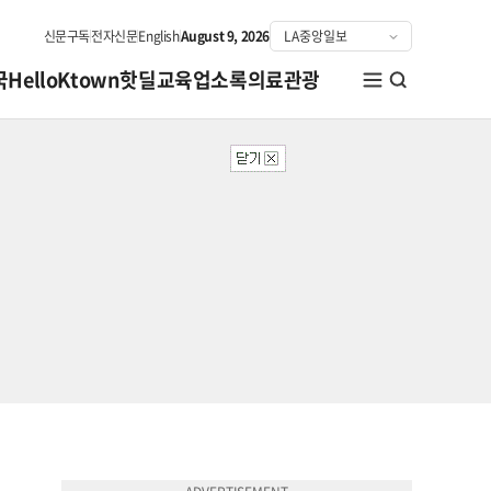
신문구독
전자신문
English
August 9, 2026
국
HelloKtown
핫딜
교육
업소록
의료관광