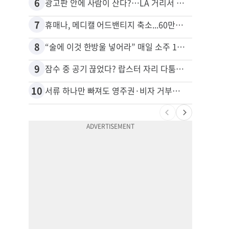
6
16
광고판 안에 사람이 산다?…LA 거리서 화제
7
17
휴매나, 메디캘 어드밴티지 축소...60만명 플랜 상실 위기
8
18
“술에 이것 한방울 넣어라” 매일 소주 1병 까는 91세의 철칙
9
19
잠수 중 공기 끊었다? 랍스터 자리 다툼이 살인미수 사건으로
10
20
서류 하나만 빠져도 영주권·비자 거부…심사관 재량권 대폭 확대