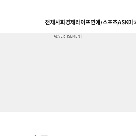
전체
사회
경제
라이프
연예/스포츠
ASK미