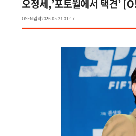
오정세,’포토월에서 택견’ [O!
OSEN
2026.05.21 01:17