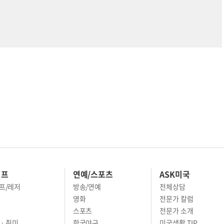
이프
연예/스포츠
ASK미국
프/레저
방송/연예
전체상담
영화
전문가 칼럼