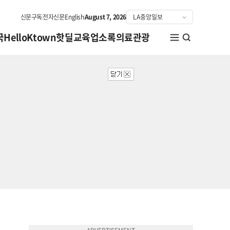
신문구독
전자신문
English
August 7, 2026
국
HelloKtown
핫딜
교육
업소록
의료관광