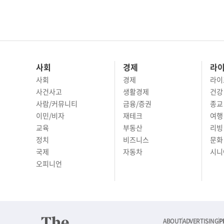
사회
경제
라
사회
경제
라이
사건사고
생활경제
건강
사람/커뮤니티
금융/증권
종교
이민/비자
재테크
여행 
교육
부동산
리빙
정치
비즈니스
문화 
국제
자동차
시니
오피니언
ABOUT
ADVERTISING
P