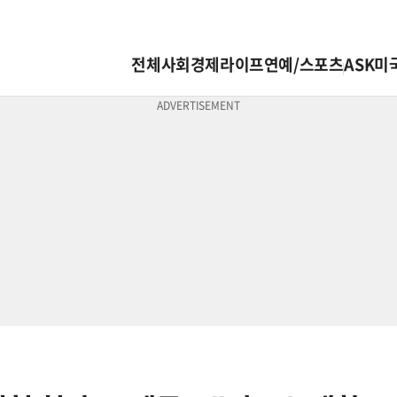
전체
사회
경제
라이프
연예/스포츠
ASK미