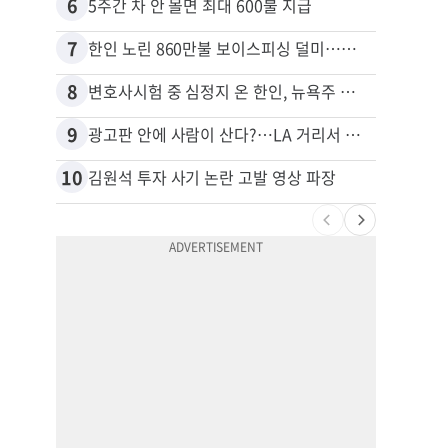
6
16
5주간 차 안 몰면 최대 600불 지급
7
17
한인 노린 860만불 보이스피싱 덜미…영사관·한국 검찰 사칭
8
18
변호사시험 중 심정지 온 한인, 뉴욕주 제소
9
19
광고판 안에 사람이 산다?…LA 거리서 화제
10
20
김원석 투자 사기 논란 고발 영상 파장