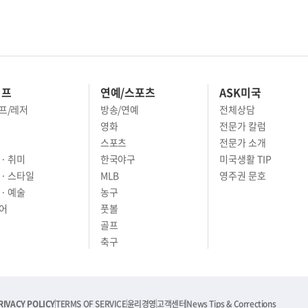
이프
연예/스포츠
ASK미국
프/레저
방송/연예
전체상담
영화
전문가 칼럼
스포츠
전문가 소개
· 취미
한국야구
미국생활 TIP
 · 스타일
MLB
영주권 문호
· 예술
농구
어
풋볼
골프
축구
RIVACY POLICY
TERMS OF SERVICE
윤리경영
고객센터
News Tips & Corrections