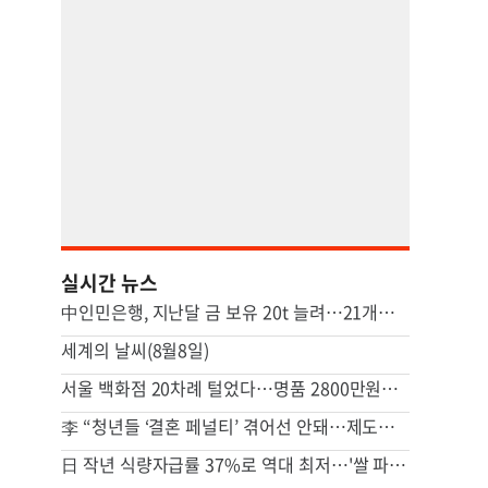
실시간 뉴스
中인민은행, 지난달 금 보유 20t 늘려…21개월 연속 증가세
세계의 날씨(8월8일)
서울 백화점 20차례 털었다…명품 2800만원어치 훔친 중국인
李 “청년들 ‘결혼 페널티’ 겪어선 안돼…제도상 불이익 면밀 조사”
日 작년 식량자급률 37%로 역대 최저…'쌀 파동' 여파