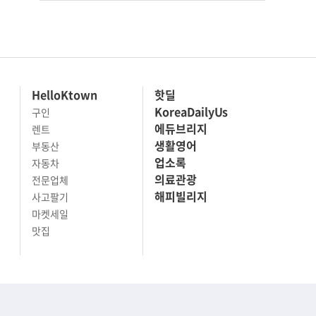
HelloKtown
핫딜
KoreaDailyUs
구인
에듀브리지
렌트
생활영어
부동산
업소록
자동차
의료관광
전문업체
해피빌리지
사고팔기
마켓세일
맛집