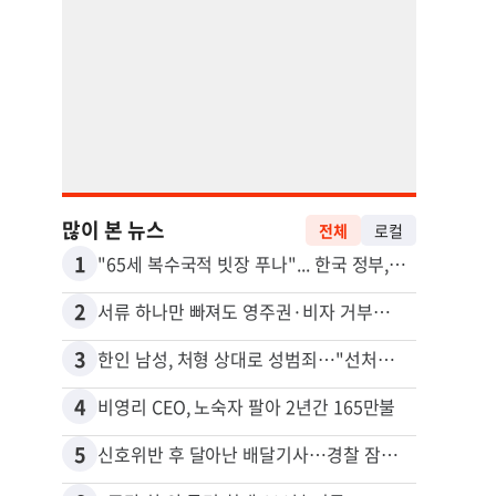
많이 본 뉴스
전체
로컬
1
11
"65세 복수국적 빗장 푸나"... 한국 정부, 연령 완화 전면 추진
취업 
2
12
서류 하나만 빠져도 영주권·비자 거부…심사관 재량권 대폭 확대
3
13
한인 남성, 처형 상대로 성범죄…"선처해줬더니 배신자 취급"
4
14
비영리 CEO, 노숙자 팔아 2년간 165만불
5
15
신호위반 후 달아난 배달기사…경찰 잠복해 잡고보니 ‘반전’