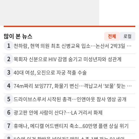
많이 본 뉴스
전체
로컬
1
천하람, 현역 의원 최초 신병교육 입소…논산서 2박3일 생활
2
목회자 신분으로 HIV 감염 숨기고 미성년자와 성관계
3
40대 여성, 오진으로 자궁 적출 수술
4
74m짜리 보잉777, 화물기 변신…격납고서 ‘보물’ 찾는 인천공항
5
드라이브스루서 시작된 총격…인앤아웃 참사 영상 공개
6
광고판 안에 사람이 산다?…LA 거리서 화제
7
휴매나, 메디캘 어드밴티지 축소...60만명 플랜 상실 위기
8
“술에 이것 한방울 넣어라” 매일 소주 1병 까는 91세의 철칙