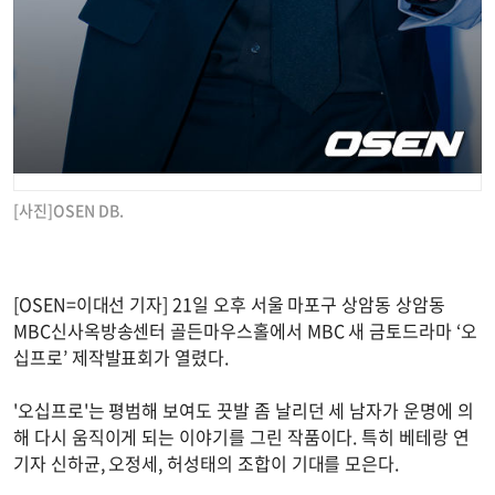
[사진]OSEN DB.
[OSEN=이대선 기자] 21일 오후 서울 마포구 상암동 상암동
MBC신사옥방송센터 골든마우스홀에서 MBC 새 금토드라마 ‘오
십프로’ 제작발표회가 열렸다.
'오십프로'는 평범해 보여도 끗발 좀 날리던 세 남자가 운명에 의
해 다시 움직이게 되는 이야기를 그린 작품이다. 특히 베테랑 연
기자 신하균, 오정세, 허성태의 조합이 기대를 모은다.