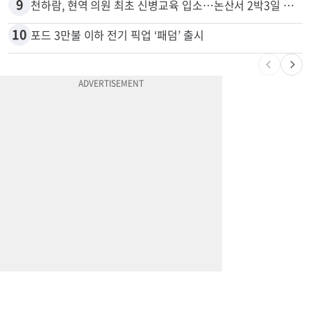
9
천하람, 현역 의원 최초 신병교육 입소…논산서 2박3일 생활
10
포드 3만불 이하 전기 픽업 ‘패덤’ 출시