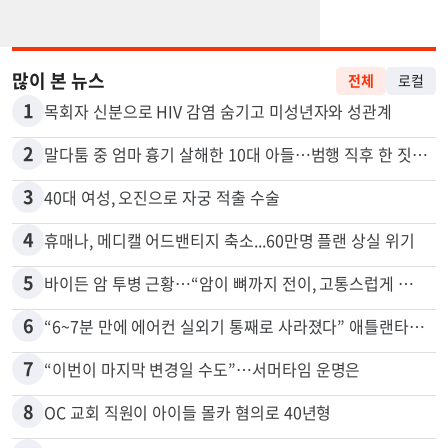
많이 본 뉴스
전체
로컬
1
목회자 신분으로 HIV 감염 숨기고 미성년자와 성관계
2
말다툼 중 엄마 흉기 살해한 10대 아들…범행 직후 한 짓 충격
3
40대 여성, 오진으로 자궁 적출 수술
4
휴매나, 메디캘 어드밴티지 축소...60만명 플랜 상실 위기
5
바이든 암 투병 근황…“암이 뼈까지 전이, 고통스럽게 투병 중”
6
“6~7분 만에 에어컨 실외기 통째로 사라졌다” 애틀랜타서 실외기 도난 급증
7
“이번이 마지막 변경일 수도”…서머타임 운명은
8
OC 교회 직원이 아이들 몰카 혐의로 40년형