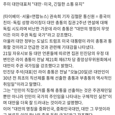
주미 대만대표처 "대만·미국, 긴밀한 소통 유지"
(타이베이·서울=연합뉴스) 권숙희 기자 김철문 통신원 = 중국이
친미·독립 성향 라이칭더 대만 총통의 집권 2주년 연설에 대해
독립 시도라며 비난한 가운데 라이 총통은 "대만의 명칭이 무엇
이든 이미 주권 독립 국가"라고 강조했다.
아울러 대만 정부는 도널드 트럼프 미국 대통령이 라이 총통과 통
화할 것이라고 언급한 것과 관련해 기대감을 나타냈다.
21일 자유시보 등 대만 언론들에 따르면 집권 민진당의 우정 대
변인은 라이 총통이 전날 제21회 제67차 당 중앙상무위원회에서
대만이 주권 국가임을 강조했다고 밝혔다.
민진당 주석(대표)인 라이 총통은 전날 "오늘(20일)은 대만인이
30년 전 최초의 직선제를 통해 선출한 총통과 부총통의 역사적인
취임일"이라고 말했다.
그는 "인민이 직접선거를 통해 총통을 선출하는 것은 주권재민일
뿐만 아니라 인민이 국가의 주인임을 나타내는 구체적인 실천"이
며 대만을 더욱 잘 드러내는 것이라고 설명했다.
이어 "대만의 명칭을 중화민국, 중화민국대만, 대만 그 무엇이라
고 부르든 이미 하나의 주권 독립 국가"라고 강조했다.