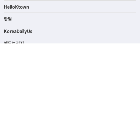
HelloKtown
핫딜
KoreaDailyUs
에듀브리지
생활영어
업소록
의료관광
해피빌리지
ABOUT
ADVERTISING
PRIVACY POLICY
TERMS OF SERVICE
윤리경영
고객센터
News Tips & Corrections
690 Wilshire Place Los Angeles, CA 90005
TEL. (213) 368-2500 FAX. (213) 389-6196
© Joongangilbo USA. All Rights Reserved.