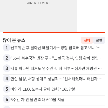
많이 본 뉴스
전체
로컬
1
신호위반 후 달아난 배달기사…경찰 잠복해 잡고보니 ‘반전’
2
"65세 복수국적 빗장 푸나"... 한국 정부, 연령 완화 전면 추진
3
서류 하나만 빠져도 영주권·비자 거부…심사관 재량권 대폭 확대
4
한인 남성, 처형 상대로 성범죄…"선처해줬더니 배신자 취급"
5
비영리 CEO, 노숙자 팔아 2년간 165만불
6
5주간 차 안 몰면 최대 600불 지급