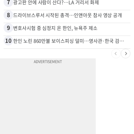
7
광고판 안에 사람이 산다?…LA 거리서 화제
8
드라이브스루서 시작된 총격…인앤아웃 참사 영상 공개
9
변호사시험 중 심정지 온 한인, 뉴욕주 제소
10
한인 노린 860만불 보이스피싱 덜미…영사관·한국 검찰 사칭