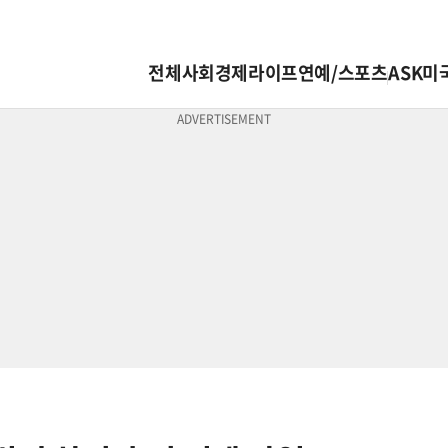
전체
사회
경제
라이프
연예/스포츠
ASK미