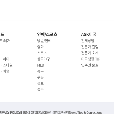
이프
연예/스포츠
ASK미국
프/레저
방송/연예
전체상담
영화
전문가 칼럼
스포츠
전문가 소개
· 취미
한국야구
미국생활 TIP
 · 스타일
MLB
영주권 문호
· 예술
농구
어
풋볼
골프
축구
RIVACY POLICY
TERMS OF SERVICE
윤리경영
고객센터
News Tips & Corrections