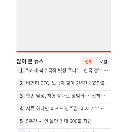
많이 본 뉴스
전체
로컬
1
11
"65세 복수국적 빗장 푸나"... 한국 정부, 연령 완화 전면 추진
2
12
비영리 CEO, 노숙자 팔아 2년간 165만불
3
13
한인 남성, 처형 상대로 성범죄…"선처해줬더니 배신자 취급"
4
14
서류 하나만 빠져도 영주권·비자 거부…심사관 재량권 대폭 확대
5
15
5주간 차 안 몰면 최대 600불 지급