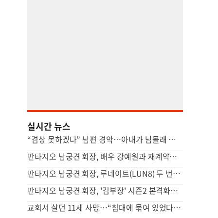
실시간 뉴스
“겸상 못하겠다” 남편 경악…아내가 남몰래 즐긴 ‘충격적 간식’ [이혼의 세계]
판타지오 남궁견 회장, 배우 강예원과 재계약…새 프로필 공개하며 활동 재개
판타지오 남궁견 회장, 루네이트(LUN8) 두 번째 유럽투어 지원…글로벌 활동 확대
판타지오 남궁견 회장, '김부장' 시즌2 본격화… "흥행 신드롬 잇는다"
교회서 살던 11세 사망…“침대에 묶여 있었다” 충격 진술