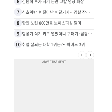
6
16
김원석 투자 사기 논란 고발 영상 파장
7
17
신호위반 후 달아난 배달기사…경찰 잠복해 잡고보니 ‘반전’
8
18
한인 노린 860만불 보이스피싱 덜미…영사관·한국 검찰 사칭
9
19
항공기 식기 카트 열었더니 구더기·곰팡이…LAX 기내식 업체 논란
10
20
취업 잘되는 대학 1위는?…하버드 3위