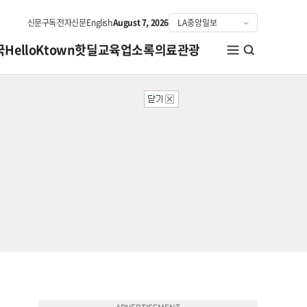
신문구독
전자신문
English
August 7, 2026
국
HelloKtown
핫딜
교육
업소록
의료관광