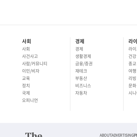
사회
경제
라
사회
경제
라이
사건사고
생활경제
건강
사람/커뮤니티
금융/증권
종교
이민/비자
재테크
여행 
교육
부동산
리빙
정치
비즈니스
문화 
국제
자동차
시니
오피니언
ABOUT
ADVERTISING
P