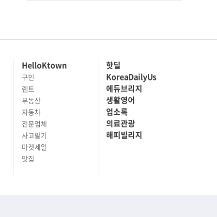
HelloKtown
핫딜
KoreaDailyUs
구인
에듀브리지
렌트
생활영어
부동산
업소록
자동차
의료관광
전문업체
해피빌리지
사고팔기
마켓세일
맛집