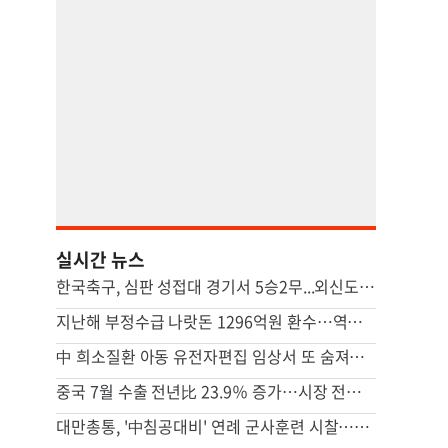
실시간 뉴스
한국축구, 심판 성접대 경기서 5승2무...외신도 보도 ‘국제 망신’
지난해 부정수급 나랏돈 1296억원 환수…역대 최대 규모
中 희소질환 아동 유전자편집 임상서 또 숨져…안전성 논란 확산
중국 7월 수출 전년比 23.9％ 증가…시장 전망 넘어서
대만총통, '中침공대비' 연례 군사훈련 시찰…타이베이항 점검