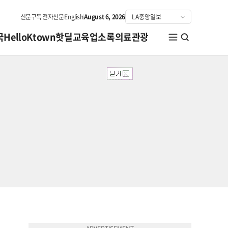
신문구독
전자신문
English
August 6, 2026
국
HelloKtown
핫딜
교육
업소록
의료관광