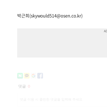
박근희(
skywould514@osen.co.kr
)