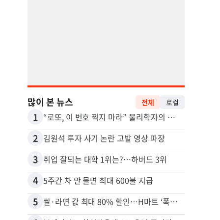
많이 본 뉴스
전체
로컬
1
11
“로또, 이 번호 찍지 마라” 물리학자의 당첨금 높이는 비밀
2
12
김원석 투자 사기 논란 고발 영상 파장
3
13
취업 잘되는 대학 1위는?…하버드 3위
4
14
5주간 차 안 몰면 최대 600불 지급
5
15
쌀·라면 값 최대 80% 할인…H마트 ‘폭탄 세일’