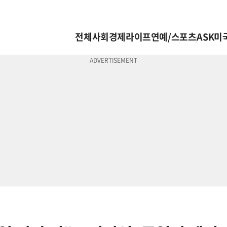
전체
사회
경제
라이프
연예/스포츠
ASK미