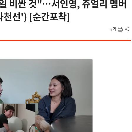
제일 비싼 것"…서인영, 쥬얼리 멤버
과천선') [순간포착]