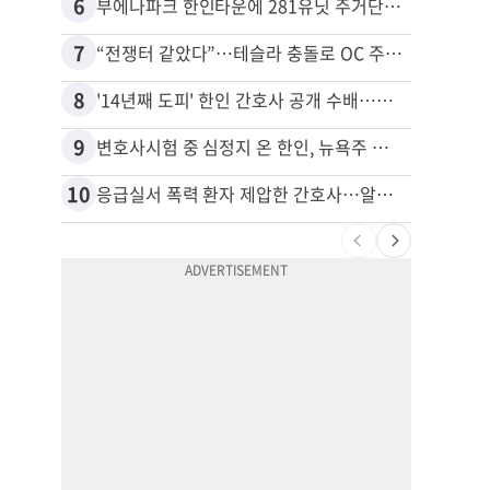
6
16
부에나파크 한인타운에 281유닛 주거단지 들어선다
7
17
“전쟁터 같았다”…테슬라 충돌로 OC 주택 4채 파손
8
18
'14년째 도피' 한인 간호사 공개 수배…메디케어 사기 유죄
9
19
변호사시험 중 심정지 온 한인, 뉴욕주 제소
10
20
응급실서 폭력 환자 제압한 간호사…알고 보니