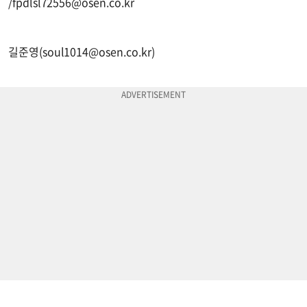
/
fpdlsl72556@osen.co.kr
길준영(
soul1014@osen.co.kr
)