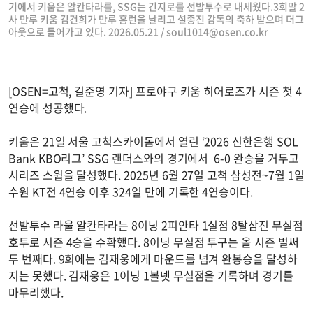
기에서 키움은 알칸타라를, SSG는 긴지로를 선발투수로 내세웠다.3회말 2
사 만루 키움 김건희가 만루 홈런을 날리고 설종진 감독의 축하 받으며 더그
아웃으로 들어가고 있다. 2026.05.21 /
soul1014@osen.co.kr
[OSEN=고척, 길준영 기자] 프로야구 키움 히어로즈가 시즌 첫 4
연승에 성공했다.
키움은 21일 서울 고척스카이돔에서 열린 ‘2026 신한은행 SOL
Bank KBO리그’ SSG 랜더스와의 경기에서 6-0 완승을 거두고
시리즈 스윕을 달성했다. 2025년 6월 27일 고척 삼성전~7월 1일
수원 KT전 4연승 이후 324일 만에 기록한 4연승이다.
선발투수 라울 알칸타라는 8이닝 2피안타 1실점 8탈삼진 무실점
호투로 시즌 4승을 수확했다. 8이닝 무실점 투구는 올 시즌 벌써
두 번째다. 9회에는 김재웅에게 마운드를 넘겨 완봉승을 달성하
지는 못했다. 김재웅은 1이닝 1볼넷 무실점을 기록하며 경기를
마무리했다.