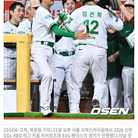
[OSEN=고척, 박준형 기자] 21일 오후 서울 고척스카이돔에서 2026 신한
SOL KBO 리그 키움 히어로즈와 SSG 랜더스의 경기가 진행됐다.이날 경