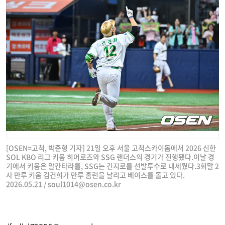
[OSEN=고척, 박준형 기자] 21일 오후 서울 고척스카이돔에서 2026 신한
SOL KBO 리그 키움 히어로즈와 SSG 랜더스의 경기가 진행됐다.이날 경
기에서 키움은 알칸타라를, SSG는 긴지로를 선발투수로 내세웠다.3회말 2
사 만루 키움 김건희가 만루 홈런을 날리고 베이스를 돌고 있다.
2026.05.21 /
soul1014@osen.co.kr