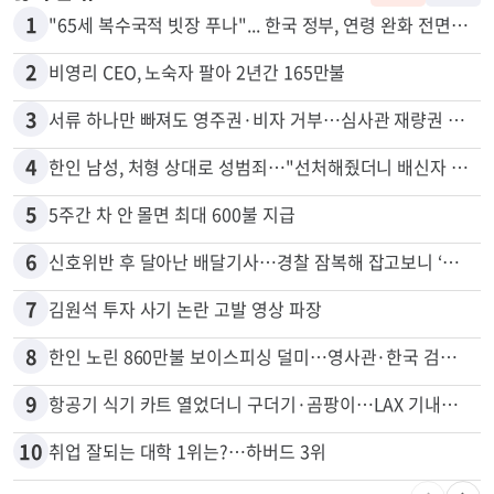
1
"65세 복수국적 빗장 푸나"... 한국 정부, 연령 완화 전면 추진
2
비영리 CEO, 노숙자 팔아 2년간 165만불
3
서류 하나만 빠져도 영주권·비자 거부…심사관 재량권 대폭 확대
4
한인 남성, 처형 상대로 성범죄…"선처해줬더니 배신자 취급"
5
5주간 차 안 몰면 최대 600불 지급
6
신호위반 후 달아난 배달기사…경찰 잠복해 잡고보니 ‘반전’
7
김원석 투자 사기 논란 고발 영상 파장
8
한인 노린 860만불 보이스피싱 덜미…영사관·한국 검찰 사칭
9
항공기 식기 카트 열었더니 구더기·곰팡이…LAX 기내식 업체 논란
10
취업 잘되는 대학 1위는?…하버드 3위