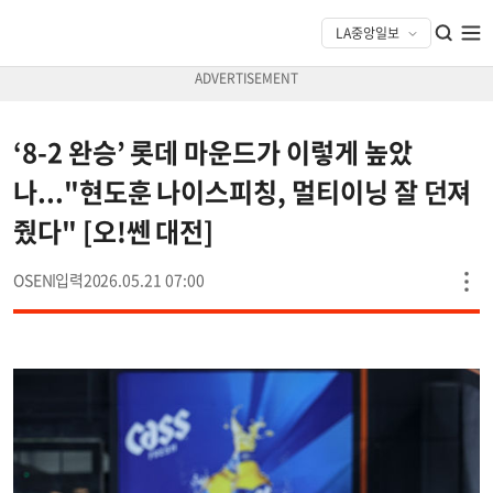
‘8-2 완승’ 롯데 마운드가 이렇게 높았
나..."현도훈 나이스피칭, 멀티이닝 잘 던져
줬다" [오!쎈 대전]
OSEN
2026.05.21 07:00