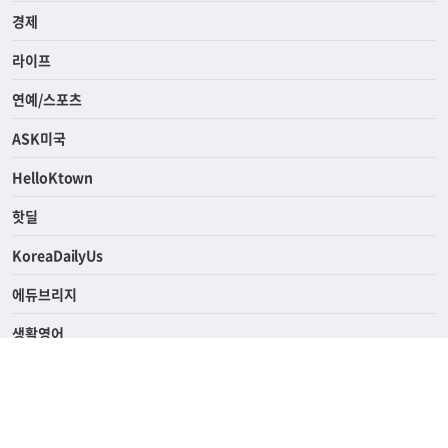
사회
경제
라이프
연예/스포츠
ASK미국
HelloKtown
핫딜
KoreaDailyUs
에듀브리지
생활영어
업소록