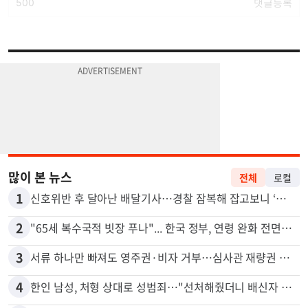
많이 본 뉴스
전체
로컬
1
신호위반 후 달아난 배달기사…경찰 잠복해 잡고보니 ‘반전’
2
"65세 복수국적 빗장 푸나"... 한국 정부, 연령 완화 전면 추진
3
서류 하나만 빠져도 영주권·비자 거부…심사관 재량권 대폭 확대
4
한인 남성, 처형 상대로 성범죄…"선처해줬더니 배신자 취급"