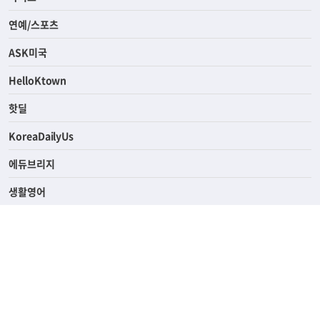
연예/스포츠
ASK미국
HelloKtown
핫딜
KoreaDailyUs
에듀브리지
생활영어
업소록
의료관광
해피빌리지
ABOUT
ADVERTISING
PRIVACY POLICY
TERMS OF SERVICE
윤리경영
고객센터
News Tips & Corrections