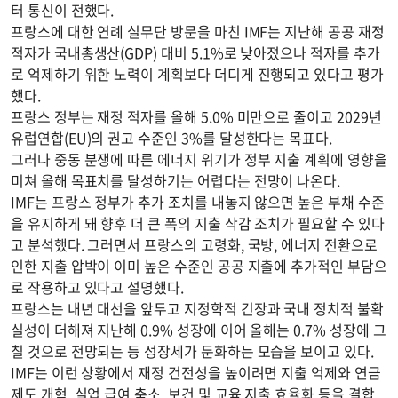
터 통신이 전했다.
프랑스에 대한 연례 실무단 방문을 마친 IMF는 지난해 공공 재정
적자가 국내총생산(GDP) 대비 5.1%로 낮아졌으나 적자를 추가
로 억제하기 위한 노력이 계획보다 더디게 진행되고 있다고 평가
했다.
프랑스 정부는 재정 적자를 올해 5.0% 미만으로 줄이고 2029년
유럽연합(EU)의 권고 수준인 3%를 달성한다는 목표다.
그러나 중동 분쟁에 따른 에너지 위기가 정부 지출 계획에 영향을
미쳐 올해 목표치를 달성하기는 어렵다는 전망이 나온다.
IMF는 프랑스 정부가 추가 조치를 내놓지 않으면 높은 부채 수준
을 유지하게 돼 향후 더 큰 폭의 지출 삭감 조치가 필요할 수 있다
고 분석했다. 그러면서 프랑스의 고령화, 국방, 에너지 전환으로
인한 지출 압박이 이미 높은 수준인 공공 지출에 추가적인 부담으
로 작용하고 있다고 설명했다.
프랑스는 내년 대선을 앞두고 지정학적 긴장과 국내 정치적 불확
실성이 더해져 지난해 0.9% 성장에 이어 올해는 0.7% 성장에 그
칠 것으로 전망되는 등 성장세가 둔화하는 모습을 보이고 있다.
IMF는 이런 상황에서 재정 건전성을 높이려면 지출 억제와 연금
제도 개혁, 실업 급여 축소, 보건 및 교육 지출 효율화 등을 결합