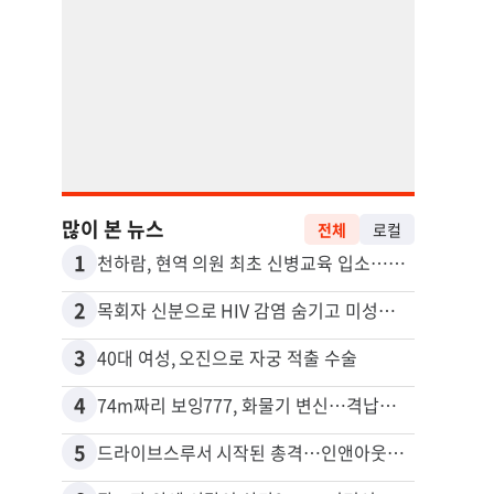
많이 본 뉴스
전체
로컬
1
11
천하람, 현역 의원 최초 신병교육 입소…논산서 2박3일 생활
2
12
목회자 신분으로 HIV 감염 숨기고 미성년자와 성관계
포드 
3
13
40대 여성, 오진으로 자궁 적출 수술
4
14
74m짜리 보잉777, 화물기 변신…격납고서 ‘보물’ 찾는 인천공항
5
15
드라이브스루서 시작된 총격…인앤아웃 참사 영상 공개