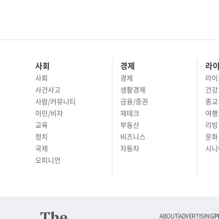
사회
경제
라
사회
경제
라이
사건사고
생활경제
건강
사람/커뮤니티
금융/증권
종교
이민/비자
재테크
여행 
교육
부동산
리빙
정치
비즈니스
문화 
국제
자동차
시니
오피니언
ABOUT
ADVERTISING
P