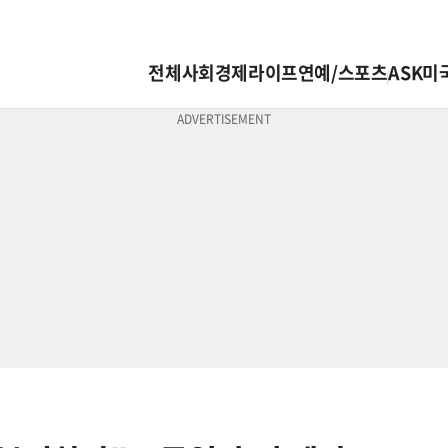
전체
사회
경제
라이프
연예/스포츠
ASK미