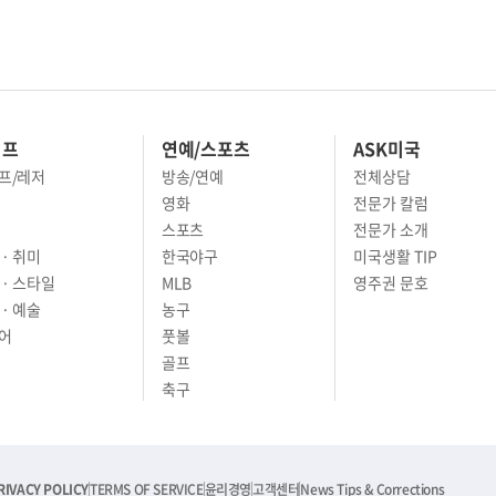
이프
연예/스포츠
ASK미국
프/레저
방송/연예
전체상담
영화
전문가 칼럼
스포츠
전문가 소개
· 취미
한국야구
미국생활 TIP
 · 스타일
MLB
영주권 문호
· 예술
농구
어
풋볼
골프
축구
RIVACY POLICY
TERMS OF SERVICE
윤리경영
고객센터
News Tips & Corrections