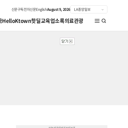
신문구독
전자신문
English
August 9, 2026
국
HelloKtown
핫딜
교육
업소록
의료관광