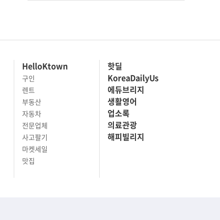
HelloKtown
핫딜
KoreaDailyUs
구인
에듀브리지
렌트
생활영어
부동산
업소록
자동차
의료관광
전문업체
해피빌리지
사고팔기
마켓세일
맛집