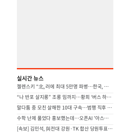
실시간 뉴스
젤렌스키 “北, 러에 최대 5만명 파병…한국, 방공망 지원해달라”
“나 반포 살지롱” 조롱 밈까지…황희 ‘버스 하우스’ 제안 후폭풍
말다툼 중 모친 살해한 10대 구속…범행 직후 반려견도 죽여
수학 난제 풀었다 홍보했는데…오픈AI '아스트라' 개발 보류 발표, 왜[팩플]
[속보] 김민석, 與전대 강원·TK 합산 당원투표서 승리