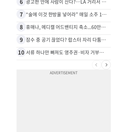
6
16
광고판 안에 사람이 산다?…LA 거리서 화제
7
17
“술에 이것 한방울 넣어라” 매일 소주 1병 까는 91세의 철칙
8
18
휴매나, 메디캘 어드밴티지 축소...60만명 플랜 상실 위기
9
19
잠수 중 공기 끊었다? 랍스터 자리 다툼이 살인미수 사건으로
10
20
서류 하나만 빠져도 영주권·비자 거부…심사관 재량권 대폭 확대