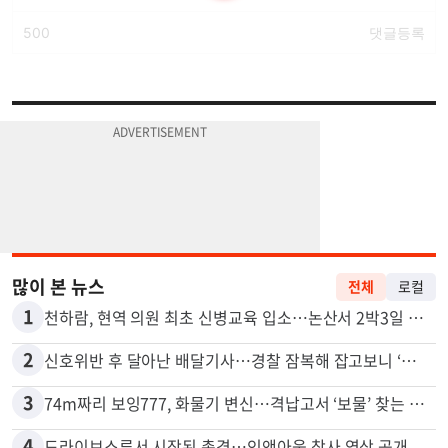
많이 본 뉴스
전체
로컬
1
천하람, 현역 의원 최초 신병교육 입소…논산서 2박3일 생활
2
신호위반 후 달아난 배달기사…경찰 잠복해 잡고보니 ‘반전’
3
74m짜리 보잉777, 화물기 변신…격납고서 ‘보물’ 찾는 인천공항
4
드라이브스루서 시작된 총격…인앤아웃 참사 영상 공개