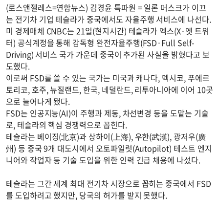
(로스앤젤레스=연합뉴스) 김경윤 특파원 = 일론 머스크가 이끄
는 전기차 기업 테슬라가 중국에서도 자율주행 서비스에 나선다.
미 경제매체 CNBC는 21일(현지시간) 테슬라가 엑스(X·옛 트위
터) 공식계정을 통해 감독형 완전자율주행(FSD·Full Self-
Driving) 서비스 국가 가운데 중국이 추가된 사실을 밝혔다고 보
도했다.
이로써 FSD를 쓸 수 있는 국가는 미국과 캐나다, 멕시코, 푸에르
토리코, 호주, 뉴질랜드, 한국, 네덜란드, 리투아니아에 이어 10곳
으로 늘어나게 됐다.
FSD는 인공지능(AI)이 주행과 제동, 차선변경 등을 도맡는 기술
로, 테슬라의 핵심 경쟁력으로 꼽힌다.
테슬라는 베이징(北京)과 상하이(上海), 우한(武漢), 광저우(廣
州) 등 중국 9개 대도시에서 오토파일럿(Autopilot) 테스트 엔지
니어와 작업자 등 기술 도입을 위한 인력 긴급 채용에 나섰다.
테슬라는 그간 세계 최대 전기차 시장으로 꼽히는 중국에서 FSD
를 도입하려고 했지만, 당국의 허가를 받지 못했다.