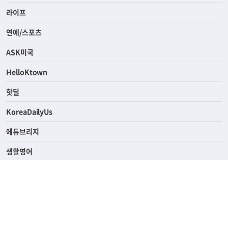
라이프
연예/스포츠
ASK미국
HelloKtown
핫딜
KoreaDailyUs
에듀브리지
생활영어
업소록
의료관광
해피빌리지
ABOUT
ADVERTISING
PRIVACY POLICY
TERMS OF SERVICE
윤리경영
고객센터