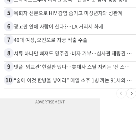
5
목회자 신분으로 HIV 감염 숨기고 미성년자와 성관계
6
광고판 안에 사람이 산다?…LA 거리서 화제
7
40대 여성, 오진으로 자궁 적출 수술
8
서류 하나만 빠져도 영주권·비자 거부…심사관 재량권 대폭 확대
9
넷플 ‘외교관’ 현실판 떴다…美대사 스틸 지키는 ‘신 스틸러’
10
“술에 이것 한방울 넣어라” 매일 소주 1병 까는 91세의 철칙