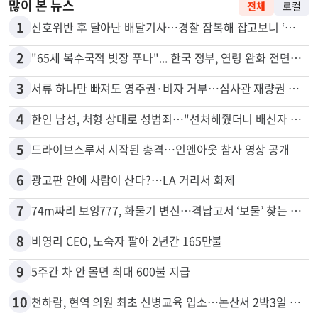
많이 본 뉴스
전체
로컬
1
신호위반 후 달아난 배달기사…경찰 잠복해 잡고보니 ‘반전’
2
"65세 복수국적 빗장 푸나"... 한국 정부, 연령 완화 전면 추진
3
서류 하나만 빠져도 영주권·비자 거부…심사관 재량권 대폭 확대
4
한인 남성, 처형 상대로 성범죄…"선처해줬더니 배신자 취급"
5
드라이브스루서 시작된 총격…인앤아웃 참사 영상 공개
6
광고판 안에 사람이 산다?…LA 거리서 화제
7
74m짜리 보잉777, 화물기 변신…격납고서 ‘보물’ 찾는 인천공항
8
비영리 CEO, 노숙자 팔아 2년간 165만불
9
5주간 차 안 몰면 최대 600불 지급
10
천하람, 현역 의원 최초 신병교육 입소…논산서 2박3일 생활