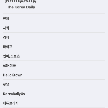
전체
사회
경제
라이프
연예/스포츠
ASK미국
HelloKtown
핫딜
KoreaDailyUs
에듀브리지