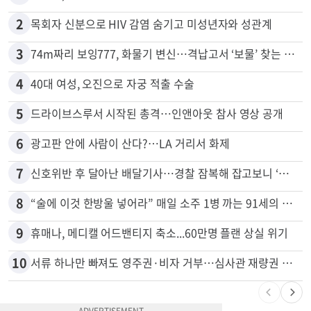
많이 본 뉴스
전체
로컬
1
천하람, 현역 의원 최초 신병교육 입소…논산서 2박3일 생활
2
목회자 신분으로 HIV 감염 숨기고 미성년자와 성관계
3
74m짜리 보잉777, 화물기 변신…격납고서 ‘보물’ 찾는 인천공항
4
40대 여성, 오진으로 자궁 적출 수술
5
드라이브스루서 시작된 총격…인앤아웃 참사 영상 공개
6
광고판 안에 사람이 산다?…LA 거리서 화제
7
신호위반 후 달아난 배달기사…경찰 잠복해 잡고보니 ‘반전’
8
“술에 이것 한방울 넣어라” 매일 소주 1병 까는 91세의 철칙
9
휴매나, 메디캘 어드밴티지 축소...60만명 플랜 상실 위기
10
서류 하나만 빠져도 영주권·비자 거부…심사관 재량권 대폭 확대