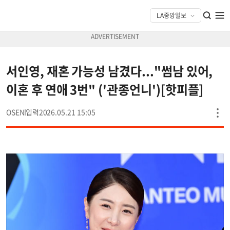
서인영, 재혼 가능성 남겼다..."썸남 있어,
이혼 후 연애 3번" ('관종언니')[핫피플]
OSEN
2026.05.21 15:05