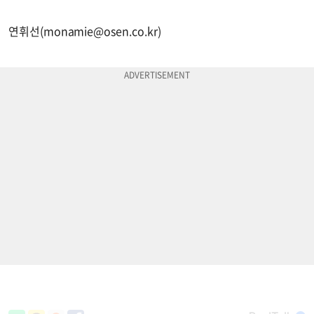
연휘선(
monamie@osen.co.kr
)