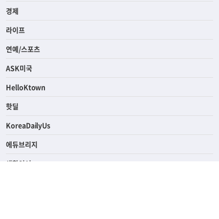
사회
경제
라이프
연예/스포츠
ASK미국
HelloKtown
핫딜
KoreaDailyUs
에듀브리지
생활영어
업소록