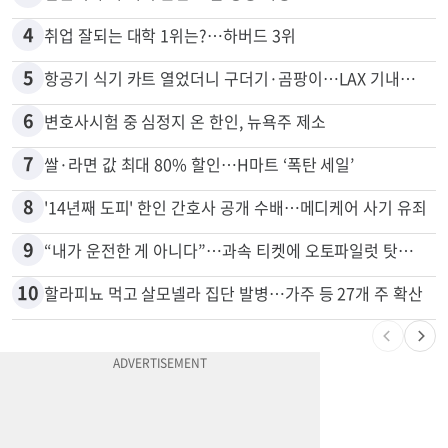
3
김원석 투자 사기 논란 고발 영상 파장
4
취업 잘되는 대학 1위는?…하버드 3위
5
항공기 식기 카트 열었더니 구더기·곰팡이…LAX 기내식 업체 논란
6
변호사시험 중 심정지 온 한인, 뉴욕주 제소
7
쌀·라면 값 최대 80% 할인…H마트 ‘폭탄 세일’
8
'14년째 도피' 한인 간호사 공개 수배…메디케어 사기 유죄
9
“내가 운전한 게 아니다”…과속 티켓에 오토파일럿 탓한 운전자
10
할라피뇨 먹고 살모넬라 집단 발병…가주 등 27개 주 확산