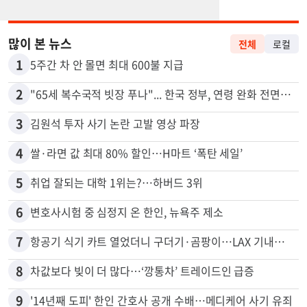
많이 본 뉴스
전체
로컬
1
5주간 차 안 몰면 최대 600불 지급
2
"65세 복수국적 빗장 푸나"... 한국 정부, 연령 완화 전면 추진
3
김원석 투자 사기 논란 고발 영상 파장
4
쌀·라면 값 최대 80% 할인…H마트 ‘폭탄 세일’
5
취업 잘되는 대학 1위는?…하버드 3위
6
변호사시험 중 심정지 온 한인, 뉴욕주 제소
7
항공기 식기 카트 열었더니 구더기·곰팡이…LAX 기내식 업체 논란
8
차값보다 빚이 더 많다…‘깡통차’ 트레이드인 급증
9
'14년째 도피' 한인 간호사 공개 수배…메디케어 사기 유죄