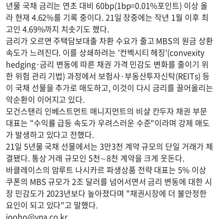
년물 국채 금리는 연초 대비 60bp(1bp=0.01%포인트) 이상 올
라 현재 4.62%를 기록 중이다. 21일 장중에는 작년 1월 이후 최
고인 4.69%까지 치솟기도 했다.
금리가 오르면 주택담보대출 차환 수요가 줄고 MBS의 원금 상환
속도가 느려진다. 이를 상쇄하려는 '컨벡시티 헤징'(convexity
hedging·금리 변동에 따른 채권 가격 민감도 변화를 줄이기 위
한 위험 관리 기법) 과정에서 보험사·부동산투자신탁(REITs) 등
이 국채 선물을 추가로 매도하고, 이것이 다시 금리를 끌어올리는
악순환이 이어지고 있다.
모건스탠리 인베스트먼트 매니지먼트의 비샬 칸두자 채권 부문
대표는 "수익률 급등 속도가 우려스러운 수준"이라며 강제 매도
가 발생하고 있다고 전했다.
21일 5년물 국채 선물에서는 3만3천 계약 규모의 단일 거래가 체
결됐다. 통상 거래 규모인 5천∼8천 계약을 크게 웃돈다.
바클레이스의 암루트 나시카르 파생상품 전략 대표는 5% 이상
쿠폰의 MBS 규모가 2조 달러를 넘어서면서 금리 변동에 대한 시
장 민감도가 2023년보다 높아졌다며 "채권시장에 더 불안정한
요인이 되고 있다"고 말했다.
jooho@yna.co.kr