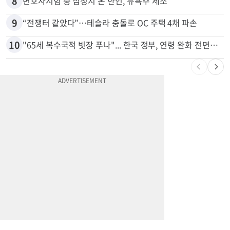
7
'14년째 도피' 한인 간호사 공개 수배…메디케어 사기 유죄
8
변호사시험 중 심정지 온 한인, 뉴욕주 제소
9
“전쟁터 같았다”…테슬라 충돌로 OC 주택 4채 파손
10
"65세 복수국적 빗장 푸나"... 한국 정부, 연령 완화 전면 추진