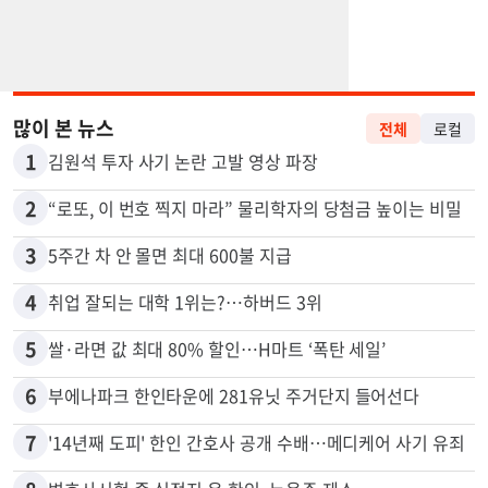
많이 본 뉴스
전체
로컬
1
김원석 투자 사기 논란 고발 영상 파장
2
“로또, 이 번호 찍지 마라” 물리학자의 당첨금 높이는 비밀
3
5주간 차 안 몰면 최대 600불 지급
4
취업 잘되는 대학 1위는?…하버드 3위
5
쌀·라면 값 최대 80% 할인…H마트 ‘폭탄 세일’
6
부에나파크 한인타운에 281유닛 주거단지 들어선다