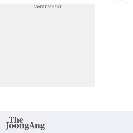
10
부에나파크 한인타운에 281유닛 주거단지 들어선다