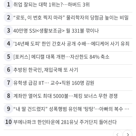
많이 본 뉴스
전체
로컬
1
취업 잘되는 대학 1위는?…하버드 3위
2
“로또, 이 번호 찍지 마라” 물리학자의 당첨금 높이는 비밀
3
40만명 SSI<생활보조금> 월 331불 깎이나
4
'14년째 도피' 한인 간호사 공개 수배…메디케어 사기 유죄
5
[포커스] 메디캘 대폭 개편…자산한도 84% 축소
6
추방된 한국인, 재입국해 또 사기
7
유학생 급감 IIT… 교수•직원 160명 감원
8
계좌만 열어도 최대 5000불…체킹 보너스 무한 경쟁
9
“내 딸 건드렸지” 성폭행범 유인해 ‘탕탕’…아빠의 복수 결말