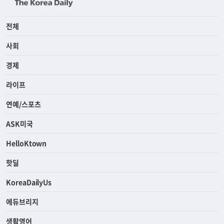
전체
사회
경제
라이프
연예/스포츠
ASK미국
HelloKtown
핫딜
KoreaDailyUs