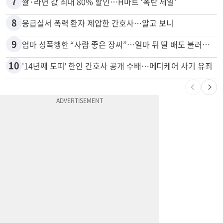
6
부에나파크 한인타운에 281유닛 주거단지 들어선다
7
쌀·라면 값 최대 80% 할인…H마트 ‘폭탄 세일’
8
응급실서 폭력 환자 제압한 간호사…알고 보니
9
엄마 성폭행한 “사람 좋은 장씨”…얼마 뒤 딸 배도 불러왔다
10
'14년째 도피' 한인 간호사 공개 수배…메디케어 사기 유죄