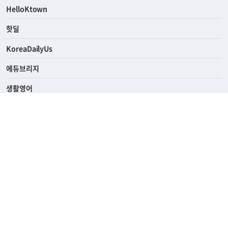
ASK미국
HelloKtown
핫딜
KoreaDailyUs
에듀브리지
생활영어
업소록
의료관광
해피빌리지
ABOUT
ADVERTISING
PRIVACY POLICY
TERMS OF SERVICE
윤리경영
고객센터
News Tips & Corrections
690 Wilshire Place Los Angeles, CA 90005
TEL. (213) 368-2500 FAX. (213) 389-6196