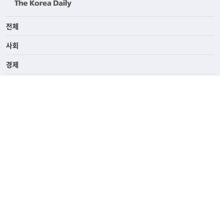
전체
사회
경제
라이프
연예/스포츠
ASK미국
HelloKtown
핫딜
KoreaDailyUs
에듀브리지
생활영어