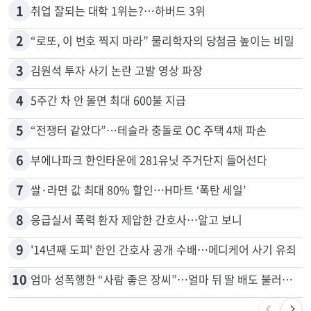
1
취업 잘되는 대학 1위는?…하버드 3위
2
“로또, 이 번호 찍지 마라” 물리학자의 당첨금 높이는 비밀
3
김원석 투자 사기 논란 고발 영상 파장
4
5주간 차 안 몰면 최대 600불 지급
5
“전쟁터 같았다”…테슬라 충돌로 OC 주택 4채 파손
6
부에나파크 한인타운에 281유닛 주거단지 들어선다
7
쌀·라면 값 최대 80% 할인…H마트 ‘폭탄 세일’
8
응급실서 폭력 환자 제압한 간호사…알고 보니
9
'14년째 도피' 한인 간호사 공개 수배…메디케어 사기 유죄
10
엄마 성폭행한 “사람 좋은 장씨”…얼마 뒤 딸 배도 불러왔다