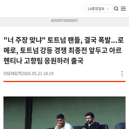
"너 주장 맞냐" 토트넘 팬들, 결국 폭발...로
메로, 토트넘 강등 경쟁 최종전 앞두고 아르
헨티나 고향팀 응원하러 출국
OSEN
2026.05.21 18:19