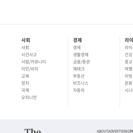
사회
경제
라
사회
경제
라이
사건사고
생활경제
건강
사람/커뮤니티
금융/증권
종교
이민/비자
재테크
여행 
교육
부동산
리빙
정치
비즈니스
문화 
국제
자동차
시니
오피니언
ABOUT
ADVERTISING
P