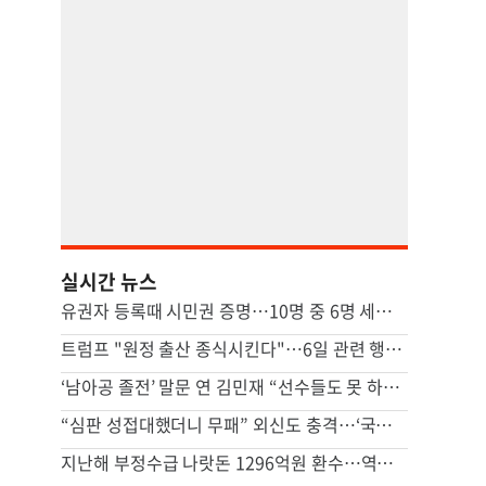
실시간 뉴스
유권자 등록때 시민권 증명…10명 중 6명 세이브안 찬성
트럼프 "원정 출산 종식시킨다"…6일 관련 행정명령에 서명
‘남아공 졸전’ 말문 연 김민재 “선수들도 못 하기는 했다”
“심판 성접대했더니 무패” 외신도 충격…‘국제 망신’ 된 韓축구
지난해 부정수급 나랏돈 1296억원 환수…역대 최대 규모