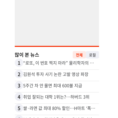
많이 본 뉴스
전체
로컬
1
11
“로또, 이 번호 찍지 마라” 물리학자의 당첨금 높이는 비밀
2
12
김원석 투자 사기 논란 고발 영상 파장
3
13
5주간 차 안 몰면 최대 600불 지급
4
14
취업 잘되는 대학 1위는?…하버드 3위
5
15
쌀·라면 값 최대 80% 할인…H마트 ‘폭탄 세일’