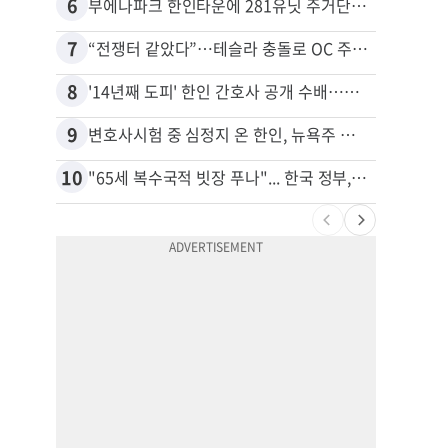
6
16
부에나파크 한인타운에 281유닛 주거단지 들어선다
7
17
“전쟁터 같았다”…테슬라 충돌로 OC 주택 4채 파손
8
18
'14년째 도피' 한인 간호사 공개 수배…메디케어 사기 유죄
9
19
변호사시험 중 심정지 온 한인, 뉴욕주 제소
10
20
"65세 복수국적 빗장 푸나"... 한국 정부, 연령 완화 전면 추진