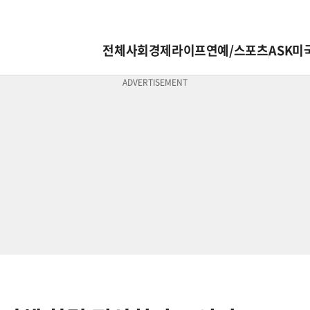
전체
사회
경제
라이프
연예/스포츠
ASK미