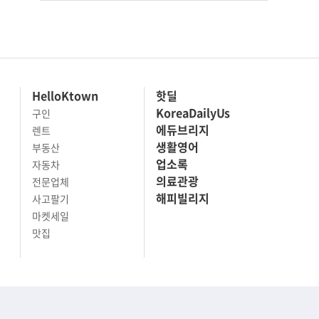
HelloKtown
핫딜
KoreaDailyUs
구인
에듀브리지
렌트
생활영어
부동산
업소록
자동차
의료관광
전문업체
해피빌리지
사고팔기
마켓세일
맛집