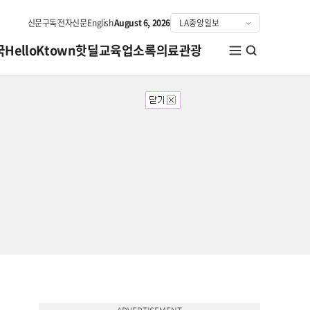
신문구독
전자신문
English
August 6, 2026
국
HelloKtown
핫딜
교육
업소록
의료관광