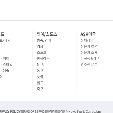
이프
연예/스포츠
ASK미국
프/레저
방송/연예
전체상담
영화
전문가 칼럼
스포츠
전문가 소개
· 취미
한국야구
미국생활 TIP
 · 스타일
MLB
영주권 문호
· 예술
농구
어
풋볼
골프
축구
RIVACY POLICY
TERMS OF SERVICE
윤리경영
고객센터
News Tips & Corrections