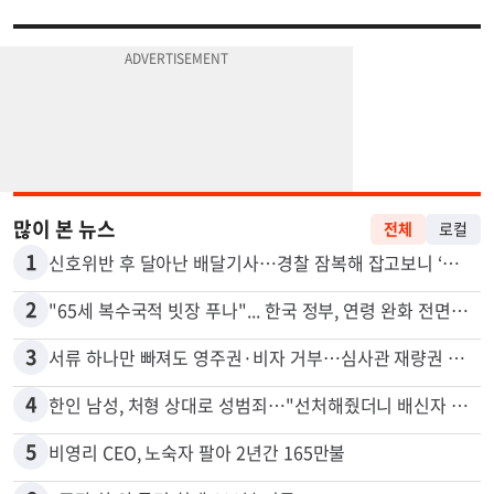
많이 본 뉴스
전체
로컬
1
신호위반 후 달아난 배달기사…경찰 잠복해 잡고보니 ‘반전’
2
"65세 복수국적 빗장 푸나"... 한국 정부, 연령 완화 전면 추진
3
서류 하나만 빠져도 영주권·비자 거부…심사관 재량권 대폭 확대
4
한인 남성, 처형 상대로 성범죄…"선처해줬더니 배신자 취급"
5
비영리 CEO, 노숙자 팔아 2년간 165만불