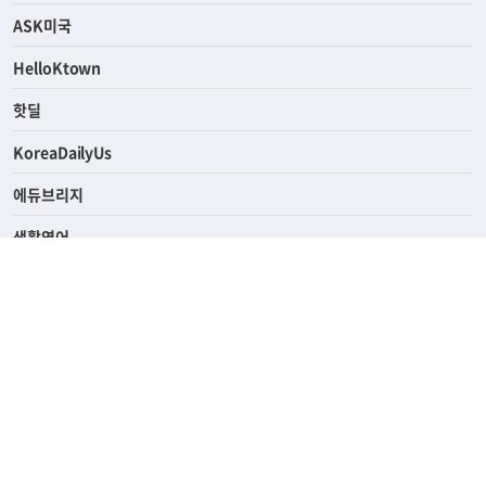
ASK미국
HelloKtown
핫딜
KoreaDailyUs
에듀브리지
생활영어
업소록
의료관광
해피빌리지
ABOUT
ADVERTISING
PRIVACY POLICY
TERMS OF SERVICE
윤리경영
고객센터
News Tips & Corrections
690 Wilshire Place Los Angeles, CA 90005
TEL. (213) 368-2500 FAX. (213) 389-6196