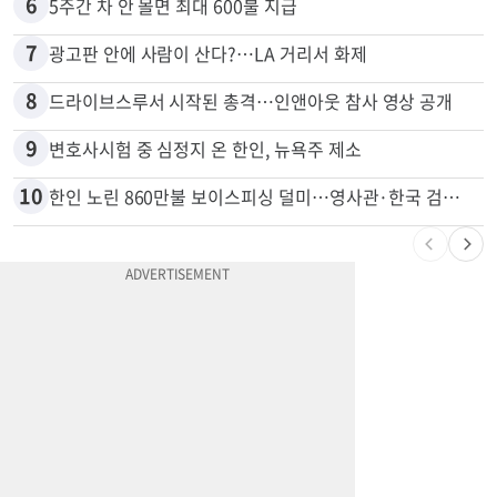
6
5주간 차 안 몰면 최대 600불 지급
7
광고판 안에 사람이 산다?…LA 거리서 화제
8
드라이브스루서 시작된 총격…인앤아웃 참사 영상 공개
9
변호사시험 중 심정지 온 한인, 뉴욕주 제소
10
한인 노린 860만불 보이스피싱 덜미…영사관·한국 검찰 사칭