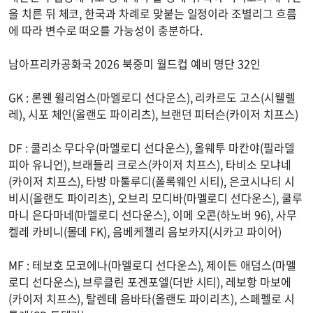
을 치른 뒤 체코, 한국과 차례로 맞붙는 일정이라 조별리그 흐름
에 따라 변수로 떠오를 가능성이 충분하다.
남아프리카공화국 2026 북중미 월드컵 예비 명단 32인
GK : 론웬 윌리엄스(마멜로디 선다운스), 리카르도 고스(시웰렐
레), 시포 체인(올랜도 파이리츠), 브랜던 피터슨(카이저 치프스)
DF : 쿨리소 무다우(마멜로디 선다운스), 올웨투 마칸야(필라델
피아 유니언), 브래들리 크로스(카이저 치프스), 타비소 모냐네
(카이저 치프스), 타방 마툴루디(폴록웨인 시티), 은코시나티 시
비시(올랜도 파이리츠), 오브리 모디바(마멜로디 선다운스), 쿨루
마니 은다마네(마멜로디 선다운스), 이메 오콘(하노버 96), 사무
켈레 카비니(몰데 FK), 음베케젤리 음보카지(시카고 파이어)
MF : 테보호 모코에나(마멜로디 선다운스), 제이든 애덤스(마멜
로디 선다운스), 브루클린 포겐포엘(더반 시티), 레보항 마보에
(카이저 치프스), 탈렌테 음바타(올랜도 파이리츠), 스페펠로 시