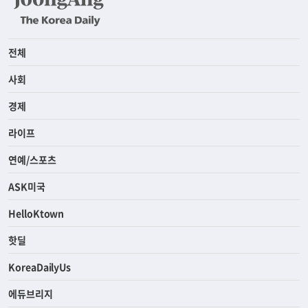
전체
사회
경제
라이프
연예/스포츠
ASK미국
HelloKtown
핫딜
KoreaDailyUs
에듀브리지