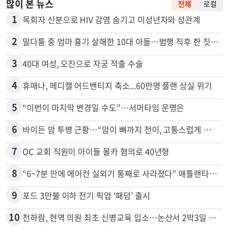
많이 본 뉴스
전체
로컬
1
목회자 신분으로 HIV 감염 숨기고 미성년자와 성관계
2
말다툼 중 엄마 흉기 살해한 10대 아들…범행 직후 한 짓 충격
3
40대 여성, 오진으로 자궁 적출 수술
4
휴매나, 메디캘 어드밴티지 축소...60만명 플랜 상실 위기
5
“이번이 마지막 변경일 수도”…서머타임 운명은
6
바이든 암 투병 근황…“암이 뼈까지 전이, 고통스럽게 투병 중”
7
OC 교회 직원이 아이들 몰카 혐의로 40년형
8
“6~7분 만에 에어컨 실외기 통째로 사라졌다” 애틀랜타서 실외기 도난 급증
9
포드 3만불 이하 전기 픽업 ‘패덤’ 출시
10
천하람, 현역 의원 최초 신병교육 입소…논산서 2박3일 생활