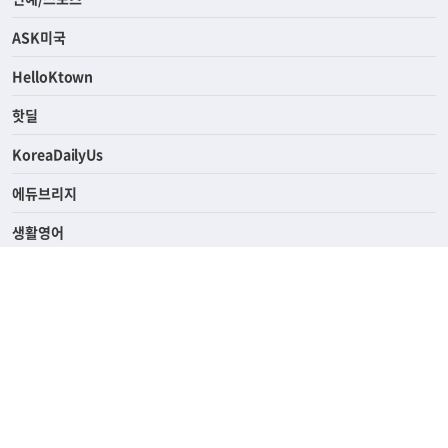
라이프
연예/스포츠
ASK미국
HelloKtown
핫딜
KoreaDailyUs
에듀브리지
생활영어
업소록
의료관광
해피빌리지
ABOUT
ADVERTISING
PRIVACY POLICY
TERMS OF SERVICE
윤리경영
고객센터
News Tips & Corrections