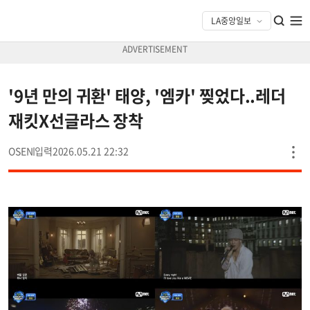
'9년 만의 귀환' 태양, '엠카' 찢었다..레더
재킷X선글라스 장착
OSEN
2026.05.21 22:32