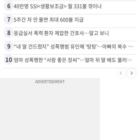
5
부에나파크 한인타운에 281유닛 주거단지 들어선다
6
40만명 SSI<생활보조금> 월 331불 깎이나
7
5주간 차 안 몰면 최대 600불 지급
8
응급실서 폭력 환자 제압한 간호사…알고 보니
9
“내 딸 건드렸지” 성폭행범 유인해 ‘탕탕’…아빠의 복수 결말
10
엄마 성폭행한 “사람 좋은 장씨”…얼마 뒤 딸 배도 불러왔다